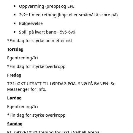
Oppvarming (prepp) og EPE
2v2+1 med retning (linje eller småmål å score på)
Bølgeøvelse
Spill på kvart bane - 5v5-6v6
*Fin dag for styrke bein etter økt
Torsdag
Egentrening/fri
*Fin dag for styrke overkropp
Fredag
TG1: ØKT UTSATT TIL LØRDAG PGA. SNØ PÅ BANEN. Se
Messenger for info.
Lørdag
Egentrening/fri
*Fin dag for styrke overkropp
Søndag
KL. 09:00-10:30 Trening for TG1 i Valhall Arena: