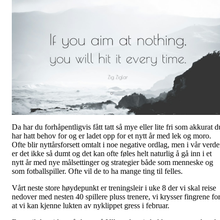
Da har du forhåpentligvis fått tatt så mye eller lite fri som akkurat d
har hatt behov for og er ladet opp for et nytt år med lek og moro.
Ofte blir nyttårsforsett omtalt i noe negative ordlag, men i vår verd
er det ikke så dumt og det kan ofte føles helt naturlig å gå inn i et
nytt år med nye målsettinger og strategier både som menneske og
som fotballspiller. Ofte vil de to ha mange ting til felles.
Vårt neste store høydepunkt er treningsleir i uke 8 der vi skal reise
nedover med nesten 40 spillere pluss trenere, vi krysser fingrene fo
at vi kan kjenne lukten av nyklippet gress i februar.