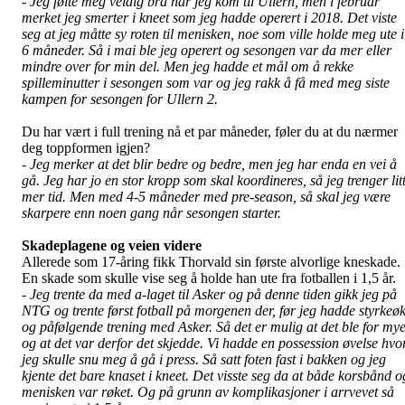
-
Jeg følte meg veldig bra når jeg kom til Ullern, men i februar
merket jeg smerter i kneet som jeg hadde operert i 2018. Det viste
seg at jeg måtte sy roten til menisken, noe som ville holde meg ute i
6 måneder. Så i mai ble jeg operert og sesongen var da mer eller
mindre over for min del. Men jeg hadde et mål om å rekke
spilleminutter i sesongen som var og jeg rakk å få med meg siste
kampen for sesongen for Ullern 2.
Du har vært i full trening nå et par måneder, føler du at du nærmer
deg toppformen igjen?
- Jeg merker at det blir bedre og bedre, men jeg har enda en vei å
gå. Jeg har jo en stor kropp som skal koordineres, så jeg trenger lit
mer tid. Men med 4-5 måneder med pre-season, så skal jeg være
skarpere enn noen gang når sesongen starter.
Skadeplagene og veien videre
Allerede som 17-åring fikk Thorvald sin første alvorlige kneskade.
En skade som skulle vise seg å holde han ute fra fotballen i 1,5 år.
-
Jeg trente da med a-laget til Asker og på denne tiden gikk jeg på
NTG og trente først fotball på morgenen der, før jeg hadde styrkeøk
og påfølgende trening med Asker. Så det er mulig at det ble for my
og at det var derfor det skjedde. Vi hadde en possession øvelse hvo
jeg skulle snu meg å gå i press. Så satt foten fast i bakken og jeg
kjente det bare knaset i kneet. Det visste seg da at både korsbånd o
menisken var røket. Og på grunn av komplikasjoner i arrvevet så