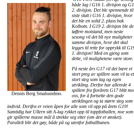
både lag i G16 1. divisjon og G
2. divisjon. Det ble spennende til
siste slutt i G16 1. divisjon, hvor
det ble en solid 2. plass bak
Kolbotn. I G19 2. divisjon ble de
tøffere motstand, men neste
sesong vil det bli nye muligheter 
samme divisjon, hvor det skal
legges til rette for opprykk til G1
1. divisjon! Med en gjeng som
dette, vil mulighetene være store.
På neste års G17 vil det bære et
stort preg av spillere som vil ta et
stort steg som lag og egen
utvikling. Derfor har allerede 4
spillere fra fjorårets G17 blitt m
Dennis Berg Smalsundmo.
oss, for å fortsette den gode
utviklingen og ta større steg som
individ. Derifra er veien åpen for alle som vil opp på årets G19!
Samtidig har Ullern sitt A-lag rykket opp til toppfotballen, noe som
gir spillerne masse mål å strekke seg etter (om det er ønsket).
Parallelt blir det gøy, både på og utenfor fotballbanen.