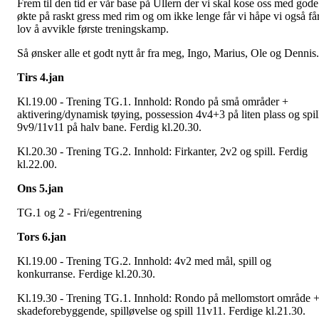
Frem til den tid er vår base på Ullern der vi skal kose oss med gode
økte på raskt gress med rim og om ikke lenge får vi håpe vi også få
lov å avvikle første treningskamp.
Så ønsker alle et godt nytt år fra meg, Ingo, Marius, Ole og Dennis
Tirs 4.jan
Kl.19.00 - Trening TG.1. Innhold: Rondo på små områder +
aktivering/dynamisk tøying, possession 4v4+3 på liten plass og spil
9v9/11v11 på halv bane. Ferdig kl.20.30.
Kl.20.30 - Trening TG.2. Innhold: Firkanter, 2v2 og spill. Ferdig
kl.22.00.
Ons 5.jan
TG.1 og 2 - Fri/egentrening
Tors 6.jan
Kl.19.00 - Trening TG.2. Innhold: 4v2 med mål, spill og
konkurranse. Ferdige kl.20.30.
Kl.19.30 - Trening TG.1. Innhold: Rondo på mellomstort område 
skadeforebyggende, spilløvelse og spill 11v11. Ferdige kl.21.30.