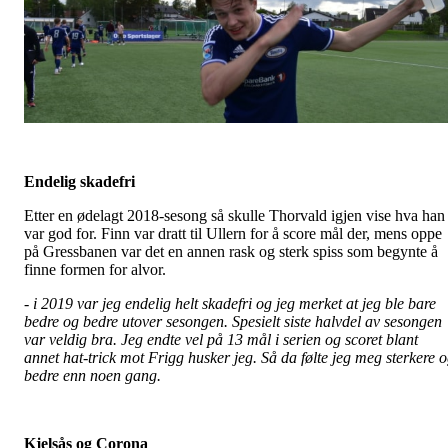
Endelig skadefri
Etter en ødelagt 2018-sesong så skulle Thorvald igjen vise hva han
var god for. Finn var dratt til Ullern for å score mål der, mens oppe
på Gressbanen var det en annen rask og sterk spiss som begynte å
finne formen for alvor.
-
i 2019 var jeg endelig helt skadefri og jeg merket at jeg ble bare
bedre og bedre utover sesongen. Spesielt siste halvdel av sesongen
var veldig bra. Jeg endte vel på 13 mål i serien og scoret blant
annet hat-trick mot Frigg husker jeg. Så da følte jeg meg sterkere 
bedre enn noen gang.
Kjelsås og Corona