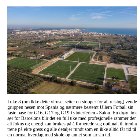
I uke 8 (om ikke dette viruset setter en stopper for all reising) vende
gruppen nesen mot Spania og nærmere bestemt Ullern Fotball sin
faste base for G16, G17 og G19 i vinterferien - Salou. En drøy tim
sør for Barcelona blir det en full uke med profesjonelle rammer der
alt fokus og energi kan brukes på å forberede seg optimalt til trenin
trene på ekte gress og alle detaljer rundt som en ikke alltid får tid til 
en normal hverdag med skole og annet som tar sin tid.