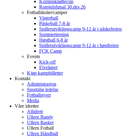
Kompisknøttecup
Romjulsfutsal 30.des 26
Fotballskoler/camper
Vinterball
Påskeball 7-8 år
Spillerutviklingscamp 9-12 år i påskeferien
Sommertrening
Høstball 6-8 år
Spillerutviklingscamp 9-12 år i høstferien
FCK Camp
Events
Kick-off
Elveløpet
Kjøp kampbilletter
Kontakt
Administrasjon
Sportslig ledelse
Fotballstyret
Media
Våre idretter
Allidrett
Ullern Bandy
Ullern Basket
Ullern Fotball
Ullern Håndball