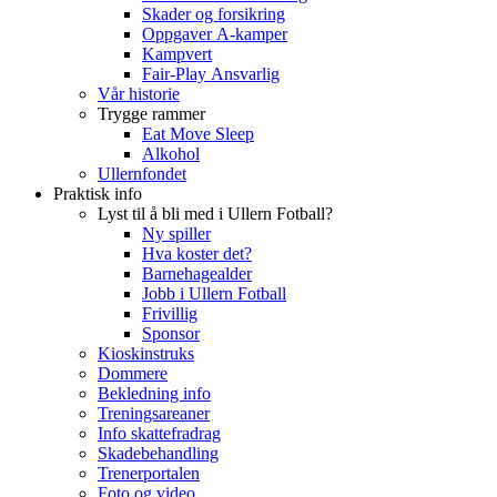
Skader og forsikring
Oppgaver A-kamper
Kampvert
Fair-Play Ansvarlig
Vår historie
Trygge rammer
Eat Move Sleep
Alkohol
Ullernfondet
Praktisk info
Lyst til å bli med i Ullern Fotball?
Ny spiller
Hva koster det?
Barnehagealder
Jobb i Ullern Fotball
Frivillig
Sponsor
Kioskinstruks
Dommere
Bekledning info
Treningsareaner
Info skattefradrag
Skadebehandling
Trenerportalen
Foto og video