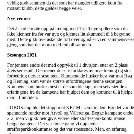
veldig godt sammen da det som har manglet tidligere kom fra
motsatt klubb, dette gjelder begge veier.
Nye venner
Det å skulle møte opp på trening med 15-20 nye spillere som du
ikke kjenner fra før var nytt og kjentes litt skummelt til å begynne
med. Dette gikk overaskende fort over og nå er vi en sammensveise
gjeng som har det moro med fotball sammen.
Sesongen 2021
For jentene endte det med opprykk til 1.divisjon, etter en 2.plass
årets seriespill. Det mener de selv forklares av mye trening og stor
forbedring utover sesongen. Kampene de husker best var mot Røa
og Heming, som var de største utfordringene denne sesongen.
Kampene som huskes best er de som ble tapt, men selv sier de at
erfaringene fra de kampene har hjulpet dem og kommer til å hjelpe
dem i framtiden.
I OBOS-cup ble det stopp mot KFUM i semifinalen. Før det var de
spennende runder mot Årvoll og Vålerenga. Begge kampene endte
2-2, men vi gikk heldgivis videre etter straffesparkkonkurranse
begge gangene. Det var første gang vi opplevde
straffesparkkonkurranse og det var stressende. Men, en erfaring