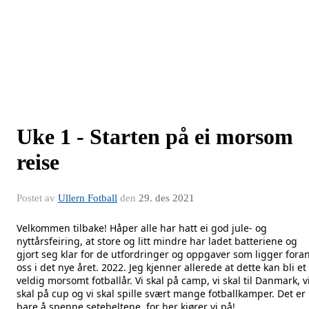
Uke 1 - Starten på ei morsom
reise
Postet av
Ullern Fotball
den
29. des 2021
Velkommen tilbake! Håper alle har hatt ei god jule- og
nyttårsfeiring, at store og litt mindre har ladet batteriene og
gjort seg klar for de utfordringer og oppgaver som ligger fora
oss i det nye året. 2022. Jeg kjenner allerede at dette kan bli et
veldig morsomt fotballår. Vi skal på camp, vi skal til Danmark, v
skal på cup og vi skal spille svært mange fotballkamper. Det er
bare å spenne setebeltene, for her kjører vi på!