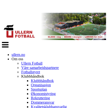
Veksle
navigasjon
ullern.no
Om oss
Ullern Fotball
Våre samarbeidspartnere
Fotballstyret
Klubbhåndbok
Klubbhåndbok
Organisasjon
Sportsplan
Økonomistyring
Rekruttering
Dommeransvar
Kvalitetsklubbansvarlig