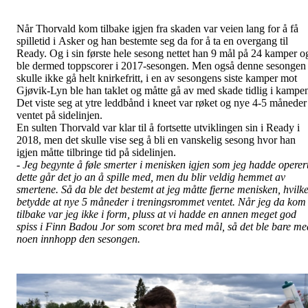
Når Thorvald kom tilbake igjen fra skaden var veien lang for å få
spilletid i Asker og han bestemte seg da for å ta en overgang til
Ready. Og i sin første hele sesong nettet han 9 mål på 24 kamper o
ble dermed toppscorer i 2017-sesongen. Men også denne sesongen
skulle ikke gå helt knirkefritt, i en av sesongens siste kamper mot
Gjøvik-Lyn ble han taklet og måtte gå av med skade tidlig i kampe
Det viste seg at ytre leddbånd i kneet var røket og nye 4-5 måneder
ventet på sidelinjen.
En sulten Thorvald var klar til å fortsette utviklingen sin i Ready i
2018, men det skulle vise seg å bli en vanskelig sesong hvor han
igjen måtte tilbringe tid på sidelinjen.
-
Jeg begynte å føle smerter i menisken igjen som jeg hadde operert
dette går det jo an å spille med, men du blir veldig hemmet av
smertene. Så da ble det bestemt at jeg måtte fjerne menisken, hvilke
betydde at nye 5 måneder i treningsrommet ventet. Når jeg da kom
tilbake var jeg ikke i form, pluss at vi hadde en annen meget god
spiss i Finn Badou Jor som scoret bra med mål, så det ble bare me
noen innhopp den sesongen.