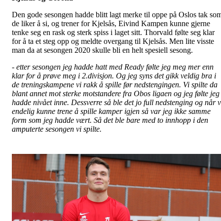
Den gode sesongen hadde blitt lagt merke til oppe på Oslos tak so
de liker å si, og trener for Kjelsås, Eivind Kampen kunne gjerne
tenke seg en rask og sterk spiss i laget sitt. Thorvald følte seg klar
for å ta et steg opp og meldte overgang til Kjelsås. Men lite visste
man da at sesongen 2020 skulle bli en helt spesiell sesong.
- etter sesongen jeg hadde hatt med Ready følte jeg meg mer enn
klar for å prøve meg i 2.divisjon. Og jeg syns det gikk veldig bra i
de treningskampene vi rakk å spille før nedstengingen. Vi spilte da
blant annet mot sterke motstandere fra Obos ligaen og jeg følte jeg
hadde nivået inne. Dessverre så ble det jo full nedstenging og når v
endelig kunne trene å spille kamper igjen så var jeg ikke samme
form som jeg hadde vært. Så det ble bare med to innhopp i den
amputerte sesongen vi spilte.