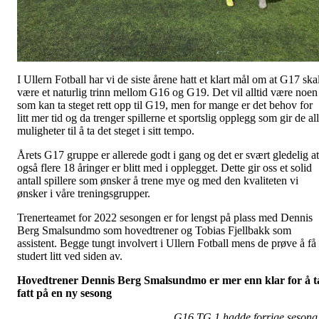
I Ullern Fotball har vi de siste årene hatt et klart mål om at G17 ska
være et naturlig trinn mellom G16 og G19. Det vil alltid være noen
som kan ta steget rett opp til G19, men for mange er det behov for
litt mer tid og da trenger spillerne et sportslig opplegg som gir de al
muligheter til å ta det steget i sitt tempo.
Årets G17 gruppe er allerede godt i gang og det er svært gledelig at
også flere 18 åringer er blitt med i opplegget. Dette gir oss et solid
antall spillere som ønsker å trene mye og med den kvaliteten vi
ønsker i våre treningsgrupper.
Trenerteamet for 2022 sesongen er for lengst på plass med Dennis
Berg Smalsundmo som hovedtrener og Tobias Fjellbakk som
assistent. Begge tungt involvert i Ullern Fotball mens de prøve å få
studert litt ved siden av.
Hovedtrener Dennis Berg Smalsundmo er mer enn klar for å t
fatt på en ny sesong
G16 TG.1 hadde forrige sesong