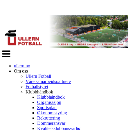
Veksle
navigasjon
ullern.no
Om oss
Ullern Fotball
Våre samarbeidspartnere
Fotballstyret
Klubbhåndbok
Klubbhåndbok
Organisasjon
Sportsplan
Økonomistyring
Rekruttering
Dommeransvar
Kvalitetsklubbansvarlig