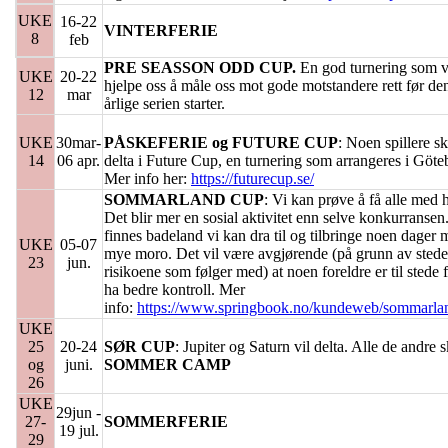
UKE
16-22
VINTERFERIE
8
feb
PRE SEASSON ODD CUP.
En god turnering som v
UKE
20-22
hjelpe oss å måle oss mot gode motstandere rett før de
12
mar
årlige serien starter.
UKE
30mar-
PÅSKEFERIE og FUTURE CUP
: Noen spillere sk
14
06 apr.
delta i Future Cup, en turnering som arrangeres i Göte
Mer info her:
https://futurecup.se/
SOMMARLAND CUP
: Vi kan prøve å få alle med h
Det blir mer en sosial aktivitet enn selve konkurransen
finnes badeland vi kan dra til og tilbringe noen dager
UKE
05-07
mye moro. Det vil være avgjørende (på grunn av stede
23
jun.
risikoene som følger med) at noen foreldre er til stede f
ha bedre kontroll. Mer
info:
https://www.springbook.no/kundeweb/sommarla
UKE
25
20-24
SØR CUP
: Jupiter og Saturn vil delta. Alle de andre 
og
juni.
SOMMER CAMP
26
UKE
29jun -
27-
SOMMERFERIE
19 jul.
29