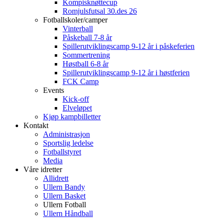
Kompisknøttecup
Romjulsfutsal 30.des 26
Fotballskoler/camper
Vinterball
Påskeball 7-8 år
Spillerutviklingscamp 9-12 år i påskeferien
Sommertrening
Høstball 6-8 år
Spillerutviklingscamp 9-12 år i høstferien
FCK Camp
Events
Kick-off
Elveløpet
Kjøp kampbilletter
Kontakt
Administrasjon
Sportslig ledelse
Fotballstyret
Media
Våre idretter
Allidrett
Ullern Bandy
Ullern Basket
Ullern Fotball
Ullern Håndball