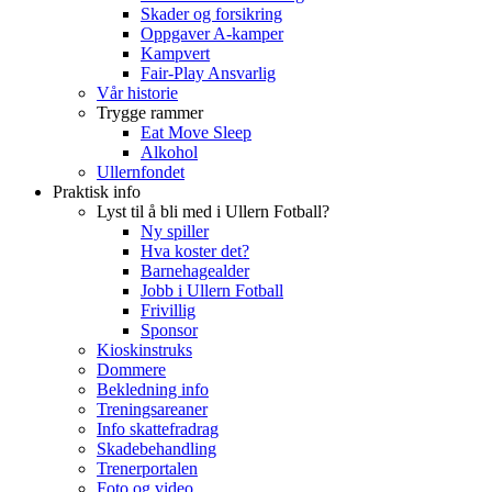
Skader og forsikring
Oppgaver A-kamper
Kampvert
Fair-Play Ansvarlig
Vår historie
Trygge rammer
Eat Move Sleep
Alkohol
Ullernfondet
Praktisk info
Lyst til å bli med i Ullern Fotball?
Ny spiller
Hva koster det?
Barnehagealder
Jobb i Ullern Fotball
Frivillig
Sponsor
Kioskinstruks
Dommere
Bekledning info
Treningsareaner
Info skattefradrag
Skadebehandling
Trenerportalen
Foto og video