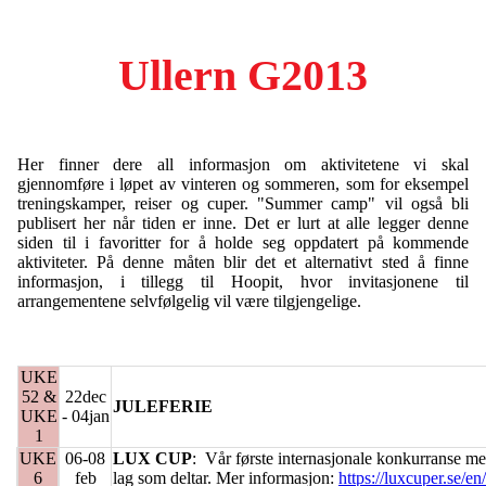
Ullern G2013
Her finner dere all informasjon om aktivitetene vi skal
gjennomføre i løpet av vinteren og sommeren, som for eksempel
treningskamper, reiser og cuper. "Summer camp" vil også bli
publisert her når tiden er inne. Det er lurt at alle legger denne
siden til i favoritter for å holde seg oppdatert på kommende
aktiviteter. På denne måten blir det et alternativt sted å finne
informasjon, i tillegg til Hoopit, hvor invitasjonene til
arrangementene selvfølgelig vil være tilgjengelige.
UKE
52 &
22dec
JULEFERIE
UKE
- 04jan
1
UKE
06-08
LUX CUP
: Vår første internasjonale konkurranse me
6
feb
lag som deltar. Mer informasjon:
https://luxcuper.se/en