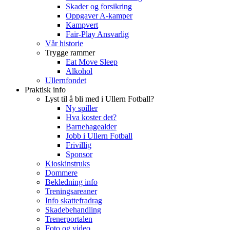
Skader og forsikring
Oppgaver A-kamper
Kampvert
Fair-Play Ansvarlig
Vår historie
Trygge rammer
Eat Move Sleep
Alkohol
Ullernfondet
Praktisk info
Lyst til å bli med i Ullern Fotball?
Ny spiller
Hva koster det?
Barnehagealder
Jobb i Ullern Fotball
Frivillig
Sponsor
Kioskinstruks
Dommere
Bekledning info
Treningsareaner
Info skattefradrag
Skadebehandling
Trenerportalen
Foto og video