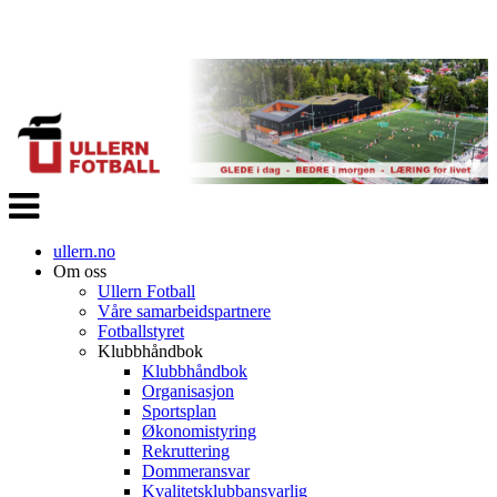
Veksle
navigasjon
ullern.no
Om oss
Ullern Fotball
Våre samarbeidspartnere
Fotballstyret
Klubbhåndbok
Klubbhåndbok
Organisasjon
Sportsplan
Økonomistyring
Rekruttering
Dommeransvar
Kvalitetsklubbansvarlig