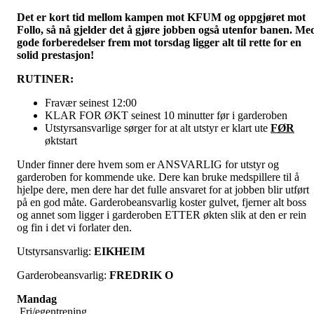
Det er kort tid mellom kampen mot KFUM og oppgjøret mot
Follo, så nå gjelder det å gjøre jobben også utenfor banen. Me
gode forberedelser frem mot torsdag ligger alt til rette for en
solid prestasjon!
RUTINER:
Fravær seinest 12:00
KLAR FOR ØKT seinest 10 minutter før i garderoben
Utstyrsansvarlige sørger for at alt utstyr er klart ute
FØR
øktstart
Under finner dere hvem som er ANSVARLIG for utstyr og
garderoben for kommende uke. Dere kan bruke medspillere til å
hjelpe dere, men dere har det fulle ansvaret for at jobben blir utført
på en god måte. Garderobeansvarlig koster gulvet, fjerner alt boss
og annet som ligger i garderoben ETTER økten slik at den er rein
og fin i det vi forlater den.
Utstyrsansvarlig:
EIKHEIM
Garderobeansvarlig:
FREDRIK O
Mandag
Fri/egentrening