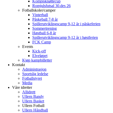
Kompisknøttecup
Romjulsfutsal 30.des 26
Fotballskoler/camper
Vinterball
Påskeball 7-8 år
Spillerutviklingscamp 9-12 år i påskeferien
Sommertrening
Høstball 6-8 år
Spillerutviklingscamp 9-12 år i høstferien
FCK Camp
Events
Kick-off
Elveløpet
Kjøp kampbilletter
Kontakt
Administrasjon
Sportslig ledelse
Fotballstyret
Media
Våre idretter
Allidrett
Ullern Bandy
Ullern Basket
Ullern Fotball
Ullern Håndball