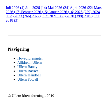
Juli 2026 (4)
Juni 2026 (14)
Mai 2026 (24)
April 2026 (22)
Mars
2026 (17)
Februar 2026 (15)
Januar 2026 (16)
2025 (239)
2024
(154)
2023 (266)
2022 (357)
2021 (380)
2020 (398)
2019 (331)
2018 (3)
Navigering
Hovedforeningen
Allidrett i Ullern
Ullern Bandy
Ullern Basket
Ullern Håndball
Ullern Fotball
© Ullern Idrettsforening - 2019