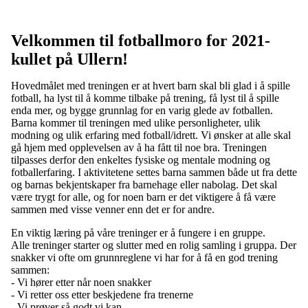
Velkommen til fotballmoro for 2021-
kullet på Ullern!
Hovedmålet med treningen er at hvert barn skal bli glad i å spille
fotball, ha lyst til å komme tilbake på trening, få lyst til å spille
enda mer, og bygge grunnlag for en varig glede av fotballen.
Barna kommer til treningen med ulike personligheter, ulik
modning og ulik erfaring med fotball/idrett. Vi ønsker at alle skal
gå hjem med opplevelsen av å ha fått til noe bra. Treningen
tilpasses derfor den enkeltes fysiske og mentale modning og
fotballerfaring. I aktivitetene settes barna sammen både ut fra dette
og barnas bekjentskaper fra barnehage eller nabolag. Det skal
være trygt for alle, og for noen barn er det viktigere å få være
sammen med visse venner enn det er for andre.
En viktig læring på våre treninger er å fungere i en gruppe.
Alle treninger starter og slutter med en rolig samling i gruppa. Der
snakker vi ofte om grunnreglene vi har for å få en god trening
sammen:
- Vi hører etter når noen snakker
- Vi retter oss etter beskjedene fra trenerne
- Vi prøver så godt vi kan