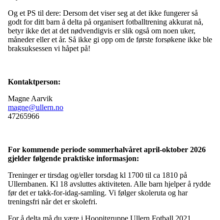
Og et PS til dere: Dersom det viser seg at det ikke fungerer så
godt for ditt barn å delta på organisert fotballtrening akkurat nå,
betyr ikke det at det nødvendigvis er slik også om noen uker,
måneder eller et år. Så ikke gi opp om de første forsøkene ikke ble
braksuksessen vi håpet på!
Kontaktperson:
Magne Aarvik
magne@ullern.no
47265966
For kommende periode sommerhalvåret april-oktober 2026
gjelder følgende praktiske informasjon:
Treninger er tirsdag og/eller torsdag kl 1700 til ca 1810 på
Ullernbanen. Kl 18 avsluttes aktiviteten. Alle barn hjelper å rydde
før det er takk-for-idag-samling. Vi følger skoleruta og har
treningsfri når det er skolefri.
For å delta må du være i Hoopitgruppe Ullern Fotball 2021