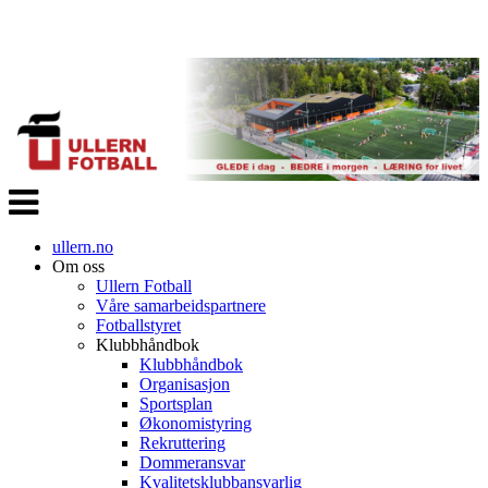
Veksle
navigasjon
ullern.no
Om oss
Ullern Fotball
Våre samarbeidspartnere
Fotballstyret
Klubbhåndbok
Klubbhåndbok
Organisasjon
Sportsplan
Økonomistyring
Rekruttering
Dommeransvar
Kvalitetsklubbansvarlig