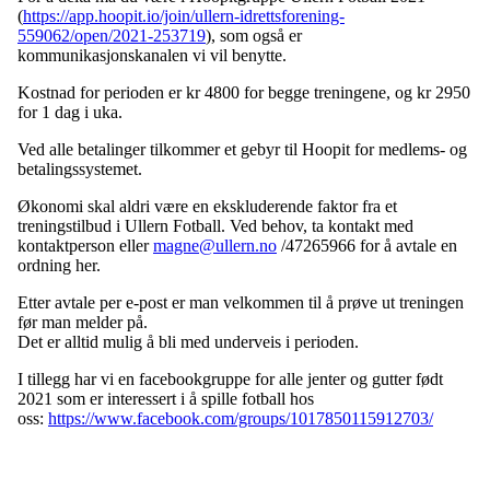
(
https://app.hoopit.io/join/ullern-idrettsforening-
559062/open/2021-253719
), som også er
kommunikasjonskanalen vi vil benytte.
Kostnad for perioden er kr 4800 for begge treningene, og kr 2950
for 1 dag i uka.
Ved alle betalinger tilkommer et gebyr til Hoopit for medlems- og
betalingssystemet.
Økonomi skal aldri være en ekskluderende faktor fra et
treningstilbud i Ullern Fotball. Ved behov, ta kontakt med
kontaktperson eller
magne@ullern.no
/47265966 for å avtale en
ordning her.
Etter avtale per e-post er man velkommen til å prøve ut treningen
før man melder på.
Det er alltid mulig å bli med underveis i perioden.
I tillegg har vi en facebookgruppe for alle jenter og gutter født
2021 som er interessert i å spille fotball hos
oss:
https://www.facebook.com/groups/1017850115912703/