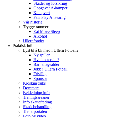
Skader og forsikring
Oppgaver A-kamper
Kampvert
Fair-Play Ansvarlig
Vår historie
Trygge rammer
Eat Move Sleep
Alkohol
Ullernfondet
Praktisk info
Lyst til å bli med i Ullern Fotball?
Ny spiller
Hva koster det?
Barnehagealder
Jobb i Ullern Fotball
Frivillig
Sponsor
Kioskinstruks
Dommere
Bekledning info
Treningsareaner
Info skattefradrag
Skadebehandling
Trenerportalen
Foto og video