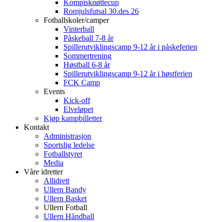
Kompisknøttecup
Romjulsfutsal 30.des 26
Fotballskoler/camper
Vinterball
Påskeball 7-8 år
Spillerutviklingscamp 9-12 år i påskeferien
Sommertrening
Høstball 6-8 år
Spillerutviklingscamp 9-12 år i høstferien
FCK Camp
Events
Kick-off
Elveløpet
Kjøp kampbilletter
Kontakt
Administrasjon
Sportslig ledelse
Fotballstyret
Media
Våre idretter
Allidrett
Ullern Bandy
Ullern Basket
Ullern Fotball
Ullern Håndball