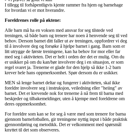
I tillegg til forhåpentligvis kjente rammer fra hjem og barnehage
for hvordan vi er mot hverandre.
Foreldrenes rolle på øktene:
Alle barn må ha en voksen med ansvar for seg tilstede ved
treningen, så både barn og trenere har noen å henvende seg til ved
behov. Dersom barnet ditt faller ut av treningen, oppfordrer vi deg
til å involvere deg og forsøke å hjelpe barnet i gang. Barn som er
litt utrygge de første treningene, kan ha behov for mor eller far
med seg i aktiviteten. Det er helt i orden der det er mulig. Om du
er usikker på om du kan/bør involvere deg i en situasjon, er som
regel svaret ja. Trenerne er glade for den hjelp så ikke 1-2 barn
krever hele hans oppmerksomhet. Spør dersom du er usikker.
MEN så lenge barnet deltar og fungerer i aktiviteten, skal ikke
foreldre involvere seg i instruksjon, veiledning eller "heiing" av
barnet. Det er krevende nok for trenerne å nå frem til barna med
beskjeder og tilbakemeldinger, uten å kjempe med foreldrene om
deres oppmerksomhet.
For foreldre som kan se for seg å være med som trenere for barna
gjennom barnefotballen, gir treningene nyttig input i både praktisk
gjennomføring og metodikk. Det er velkomment med spørsmål
knyttet til det som observeres.