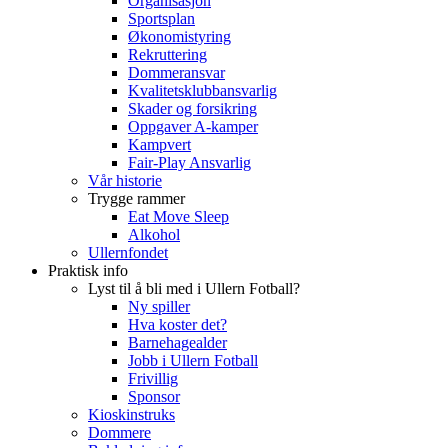
Organisasjon
Sportsplan
Økonomistyring
Rekruttering
Dommeransvar
Kvalitetsklubbansvarlig
Skader og forsikring
Oppgaver A-kamper
Kampvert
Fair-Play Ansvarlig
Vår historie
Trygge rammer
Eat Move Sleep
Alkohol
Ullernfondet
Praktisk info
Lyst til å bli med i Ullern Fotball?
Ny spiller
Hva koster det?
Barnehagealder
Jobb i Ullern Fotball
Frivillig
Sponsor
Kioskinstruks
Dommere