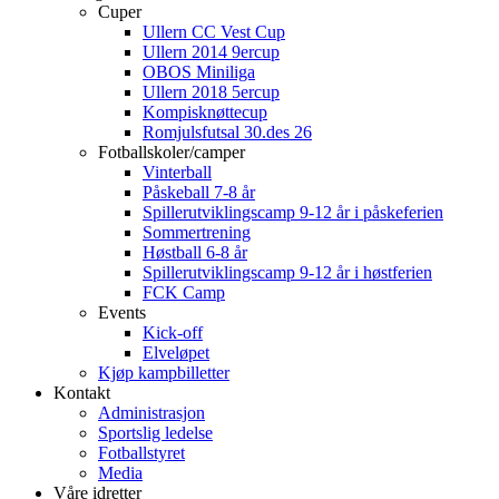
Cuper
Ullern CC Vest Cup
Ullern 2014 9ercup
OBOS Miniliga
Ullern 2018 5ercup
Kompisknøttecup
Romjulsfutsal 30.des 26
Fotballskoler/camper
Vinterball
Påskeball 7-8 år
Spillerutviklingscamp 9-12 år i påskeferien
Sommertrening
Høstball 6-8 år
Spillerutviklingscamp 9-12 år i høstferien
FCK Camp
Events
Kick-off
Elveløpet
Kjøp kampbilletter
Kontakt
Administrasjon
Sportslig ledelse
Fotballstyret
Media
Våre idretter