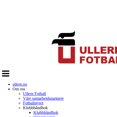
Veksle
navigasjon
ullern.no
Om oss
Ullern Fotball
Våre samarbeidspartnere
Fotballstyret
Klubbhåndbok
Klubbhåndbok