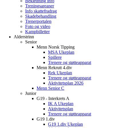
Bekledning info
Treningsareaner
Info skattefradrag
Skadebehandling
Trenerportalen
Foto og video
Kampbilletter
Alderstrinn
Senior
Menn Norsk Tipping
MSA Ukeplan
Spillere
Trenere og støtteapparat
Menn Rekrutt 4.div
Rek Ukeplan
Trenere og støtteapparat
Aktivitetsplan 2026
Menn Senior C
Junior
G19 - Interkrets A
IK A Ukeplan
Aktivitetsplan
Trenere og støtteapparat
G19 1.div
G19 1.div Ukeplan