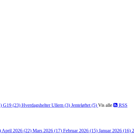
3)
G19 (23)
Hverdagshelter Ullern (3)
Jenteløftet (5)
Vis alle
RSS
)
April 2026 (22)
Mars 2026 (17)
Februar 2026 (15)
Januar 2026 (16)