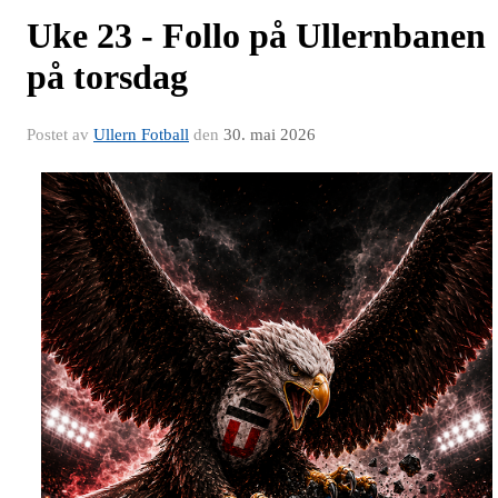
Uke 23 - Follo på Ullernbanen
på torsdag
Postet av
Ullern Fotball
den
30. mai 2026