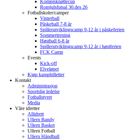
Kompisknøttecup
Romjulsfutsal 30.des 26
Fotballskoler/camper
Vinterball
Påskeball 7-8 år
Spillerutviklingscamp 9-12 år i påskeferien
Sommertrening
Høstball 6-8 år
Spillerutviklingscamp 9-12 år i høstferien
FCK Camp
Events
Kick-off
Elveløpet
Kjøp kampbilletter
Kontakt
Administrasjon
Sportslig ledelse
Fotballstyret
Media
Våre idretter
Allidrett
Ullern Bandy
Ullern Basket
Ullern Fotball
Ullern Håndball