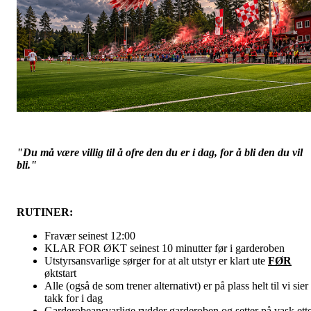
"Du må være villig til å ofre den du er i dag, for å bli den du vil
bli."
RUTINER:
Fravær seinest 12:00
KLAR FOR ØKT seinest 10 minutter før i garderoben
Utstyrsansvarlige sørger for at alt utstyr er klart ute
FØR
øktstart
Alle (også de som trener alternativt) er på plass helt til vi sier
takk for i dag
Garderobeansvarlige rydder garderoben og setter på vask ett