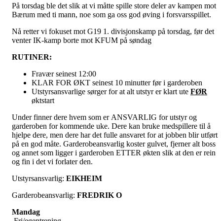
På torsdag ble det slik at vi måtte spille store deler av kampen mot
Bærum med ti mann, noe som ga oss god øving i forsvarsspillet.
Nå retter vi fokuset mot G19 1. divisjonskamp på torsdag, før det
venter IK-kamp borte mot KFUM på søndag
RUTINER:
Fravær seinest 12:00
KLAR FOR ØKT seinest 10 minutter før i garderoben
Utstyrsansvarlige sørger for at alt utstyr er klart ute
FØR
øktstart
Under finner dere hvem som er ANSVARLIG for utstyr og
garderoben for kommende uke. Dere kan bruke medspillere til å
hjelpe dere, men dere har det fulle ansvaret for at jobben blir utført
på en god måte. Garderobeansvarlig koster gulvet, fjerner alt boss
og annet som ligger i garderoben ETTER økten slik at den er rein
og fin i det vi forlater den.
Utstyrsansvarlig:
EIKHEIM
Garderobeansvarlig:
FREDRIK O
Mandag
Fri/egentrening