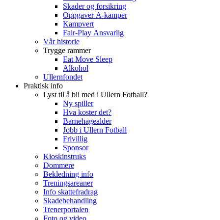
Skader og forsikring
Oppgaver A-kamper
Kampvert
Fair-Play Ansvarlig
Vår historie
Trygge rammer
Eat Move Sleep
Alkohol
Ullernfondet
Praktisk info
Lyst til å bli med i Ullern Fotball?
Ny spiller
Hva koster det?
Barnehagealder
Jobb i Ullern Fotball
Frivillig
Sponsor
Kioskinstruks
Dommere
Bekledning info
Treningsareaner
Info skattefradrag
Skadebehandling
Trenerportalen
Foto og video