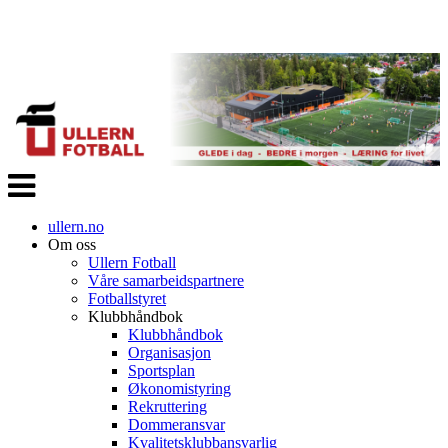
Veksle
navigasjon
ullern.no
Om oss
Ullern Fotball
Våre samarbeidspartnere
Fotballstyret
Klubbhåndbok
Klubbhåndbok
Organisasjon
Sportsplan
Økonomistyring
Rekruttering
Dommeransvar
Kvalitetsklubbansvarlig