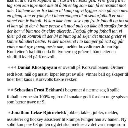
ikke ut til å være kapable til i starten av sesongen. Vi er gått fra et
lag som kan tape mot alle til å bli et lag som kan få et resultat mot
alle. Guttene lærer fra kamp til kamp og vi bygger sten på sten me
en gjeng som er ydmyke i tilnærmingen til at seniorfotball er noe
annet enn jr fotball. Vi kan ikke bare suse opp fra jr fotball og tro a
vi kan gå ut der å bare presse alt med puls og ikke bli straffet for de
der har vi blitt noe år eldre allerede. Fotball gir og fotball tar, vi
føler på en kontroll til det 84 minutt og så skjer det masse greier vi
kunne håndtert bedre. Vi sier ubeseiret i to kamper på rad og går
videre mot nye poeng neste uke,
melder hovedtrener Johan Egil
Rudi etter å ha blitt enda litt tynnere og gråere i håret etter en
vindfull kveld på Korsvoll.
⭐
⭐
⭐
Danial Khoshpayam
er overalt på Korsvollbanen. Ordner
rødt kort, mål og assist, løper lengst av alle, vinner ball og skaper til
tider helt kaos i Korsvolls bakre rekker.
⭐
⭐
Sebastian Frost Eckhardt
begynner å nærme seg å spille
fotball nærme sin 100% og to mål smaker godt for den unge spisse
som bærer trøye nr 9.
⭐
Jonathan Lekse Bjørnebekk
jobber, takler, jubler, melder,
assisterer og hockey assisterer til krampa tvinger han av banen. Ny
solid kamp av 08 gutten og det skal meldes av det var mange som