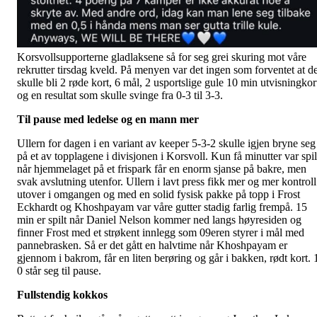
Korsvollsupporterne gladlaksene så for seg grei skuring mot våre
rekrutter tirsdag kveld. På menyen var det ingen som forventet at de
skulle bli 2 røde kort, 6 mål, 2 usportslige gule 10 min utvisningkor
og en resultat som skulle svinge fra 0-3 til 3-3.
Til pause med ledelse og en mann mer
Ullern for dagen i en variant av keeper 5-3-2 skulle igjen bryne seg
på et av topplagene i divisjonen i Korsvoll. Kun få minutter var spil
når hjemmelaget på et frispark får en enorm sjanse på bakre, men
svak avslutning utenfor. Ullern i lavt press fikk mer og mer kontroll
utover i omgangen og med en solid fysisk pakke på topp i Frost
Eckhardt og Khoshpayam var våre gutter stadig farlig frempå. 15
min er spilt når Daniel Nelson kommer ned langs høyresiden og
finner Frost med et strøkent innlegg som 09eren styrer i mål med
pannebrasken. Så er det gått en halvtime når Khoshpayam er
gjennom i bakrom, får en liten berøring og går i bakken, rødt kort. 
0 står seg til pause.
Fullstendig kokkos