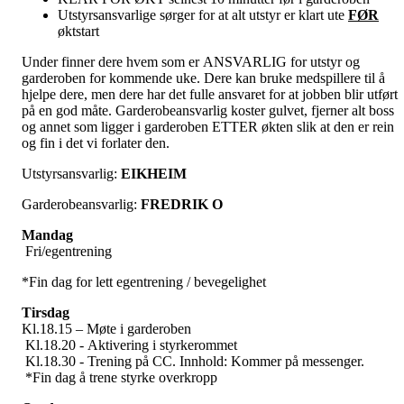
Utstyrsansvarlige sørger for at alt utstyr er klart ute
FØR
øktstart
Under finner dere hvem som er ANSVARLIG for utstyr og
garderoben for kommende uke. Dere kan bruke medspillere til å
hjelpe dere, men dere har det fulle ansvaret for at jobben blir utført
på en god måte. Garderobeansvarlig koster gulvet, fjerner alt boss
og annet som ligger i garderoben ETTER økten slik at den er rein
og fin i det vi forlater den.
Utstyrsansvarlig:
EIKHEIM
Garderobeansvarlig:
FREDRIK O
Mandag
Fri/egentrening
*Fin dag for lett egentrening / bevegelighet
Tirsdag
Kl.18.15 – Møte i garderoben
Kl.18.20 - Aktivering i styrkerommet
Kl.18.30 - Trening på CC. Innhold: Kommer på messenger.
*Fin dag å trene styrke overkropp