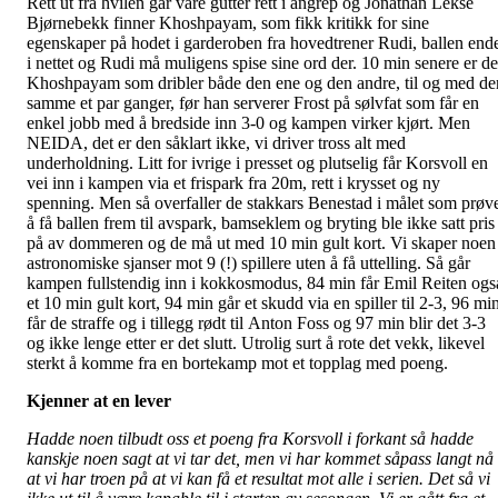
Rett ut fra hvilen går våre gutter rett i angrep og Jonathan Lekse
Bjørnebekk finner Khoshpayam, som fikk kritikk for sine
egenskaper på hodet i garderoben fra hovedtrener Rudi, ballen end
i nettet og Rudi må muligens spise sine ord der. 10 min senere er de
Khoshpayam som dribler både den ene og den andre, til og med de
samme et par ganger, før han serverer Frost på sølvfat som får en
enkel jobb med å bredside inn 3-0 og kampen virker kjørt. Men
NEIDA, det er den såklart ikke, vi driver tross alt med
underholdning. Litt for ivrige i presset og plutselig får Korsvoll en
vei inn i kampen via et frispark fra 20m, rett i krysset og ny
spenning. Men så overfaller de stakkars Benestad i målet som prøv
å få ballen frem til avspark, bamseklem og bryting ble ikke satt pris
på av dommeren og de må ut med 10 min gult kort. Vi skaper noen
astronomiske sjanser mot 9 (!) spillere uten å få uttelling. Så går
kampen fullstendig inn i kokkosmodus, 84 min får Emil Reiten ogs
et 10 min gult kort, 94 min går et skudd via en spiller til 2-3, 96 mi
får de straffe og i tillegg rødt til Anton Foss og 97 min blir det 3-3
og ikke lenge etter er det slutt. Utrolig surt å rote det vekk, likevel
sterkt å komme fra en bortekamp mot et topplag med poeng.
Kjenner at en lever
Hadde noen tilbudt oss et poeng fra Korsvoll i forkant så hadde
kanskje noen sagt at vi tar det, men vi har kommet såpass langt nå
at vi har troen på at vi kan få et resultat mot alle i serien. Det så vi