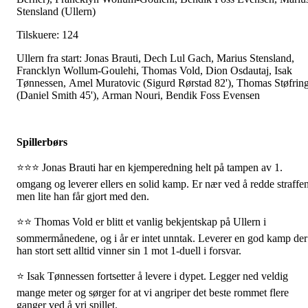
Stensland (Ullern)
Tilskuere: 124
Ullern fra start: Jonas Brauti, Dech Lul Gach, Marius Stensland,
Francklyn Wollum-Goulehi, Thomas Vold, Dion Osdautaj, Isak
Tønnessen, Amel Muratovic (Sigurd Rørstad 82'), Thomas Støfrin
(Daniel Smith 45'), Arman Nouri, Bendik Foss Evensen
Spillerbørs
⭐⭐⭐ Jonas Brauti har en kjemperedning helt på tampen av 1.
omgang og leverer ellers en solid kamp. Er nær ved å redde straffen
men lite han får gjort med den.
⭐⭐ Thomas Vold er blitt et vanlig bekjentskap på Ullern i
sommermånedene, og i år er intet unntak. Leverer en god kamp der
han stort sett alltid vinner sin 1 mot 1-duell i forsvar.
⭐ Isak Tønnessen fortsetter å levere i dypet. Legger ned veldig
mange meter og sørger for at vi angriper det beste rommet flere
ganger ved å vri spillet.