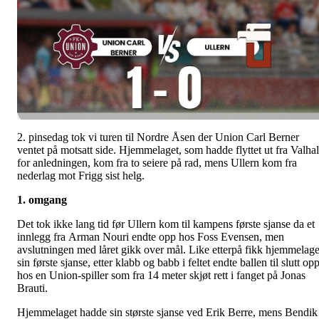
2. pinsedag tok vi turen til Nordre Åsen der Union Carl Berner
ventet på motsatt side. Hjemmelaget, som hadde flyttet ut fra Valhal
for anledningen, kom fra to seiere på rad, mens Ullern kom fra
nederlag mot Frigg sist helg.
1. omgang
Det tok ikke lang tid før Ullern kom til kampens første sjanse da et
innlegg fra Arman Nouri endte opp hos Foss Evensen, men
avslutningen med låret gikk over mål. Like etterpå fikk hjemmelage
sin første sjanse, etter klabb og babb i feltet endte ballen til slutt op
hos en Union-spiller som fra 14 meter skjøt rett i fanget på Jonas
Brauti.
Hjemmelaget hadde sin største sjanse ved Erik Berre, mens Bendik