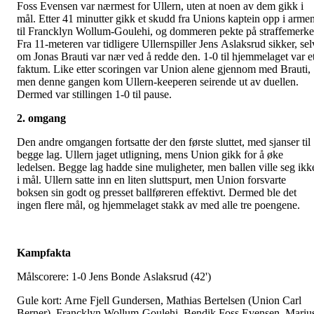
Foss Evensen var nærmest for Ullern, uten at noen av dem gikk i
mål. Etter 41 minutter gikk et skudd fra Unions kaptein opp i arme
til Francklyn Wollum-Goulehi, og dommeren pekte på straffemerke
Fra 11-meteren var tidligere Ullernspiller Jens Aslaksrud sikker, sel
om Jonas Brauti var nær ved å redde den. 1-0 til hjemmelaget var e
faktum. Like etter scoringen var Union alene gjennom med Brauti,
men denne gangen kom Ullern-keeperen seirende ut av duellen.
Dermed var stillingen 1-0 til pause.
2. omgang
Den andre omgangen fortsatte der den første sluttet, med sjanser til
begge lag. Ullern jaget utligning, mens Union gikk for å øke
ledelsen. Begge lag hadde sine muligheter, men ballen ville seg ikk
i mål. Ullern satte inn en liten sluttspurt, men Union forsvarte
boksen sin godt og presset ballføreren effektivt. Dermed ble det
ingen flere mål, og hjemmelaget stakk av med alle tre poengene.
Kampfakta
Målscorere: 1-0 Jens Bonde Aslaksrud (42')
Gule kort: Arne Fjell Gundersen, Mathias Bertelsen (Union Carl
Berner), Francklyn Wollum-Goulehi, Bendik Foss Evensen, Mariu