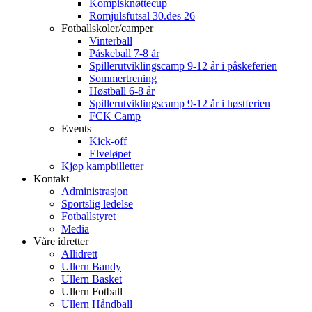
Kompisknøttecup
Romjulsfutsal 30.des 26
Fotballskoler/camper
Vinterball
Påskeball 7-8 år
Spillerutviklingscamp 9-12 år i påskeferien
Sommertrening
Høstball 6-8 år
Spillerutviklingscamp 9-12 år i høstferien
FCK Camp
Events
Kick-off
Elveløpet
Kjøp kampbilletter
Kontakt
Administrasjon
Sportslig ledelse
Fotballstyret
Media
Våre idretter
Allidrett
Ullern Bandy
Ullern Basket
Ullern Fotball
Ullern Håndball