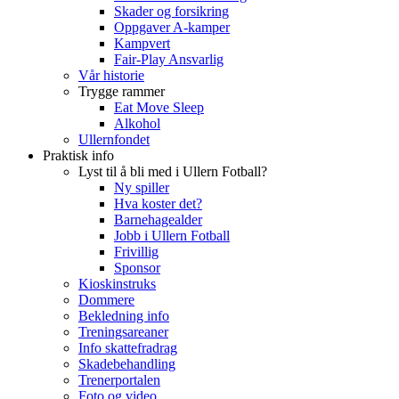
Skader og forsikring
Oppgaver A-kamper
Kampvert
Fair-Play Ansvarlig
Vår historie
Trygge rammer
Eat Move Sleep
Alkohol
Ullernfondet
Praktisk info
Lyst til å bli med i Ullern Fotball?
Ny spiller
Hva koster det?
Barnehagealder
Jobb i Ullern Fotball
Frivillig
Sponsor
Kioskinstruks
Dommere
Bekledning info
Treningsareaner
Info skattefradrag
Skadebehandling
Trenerportalen
Foto og video