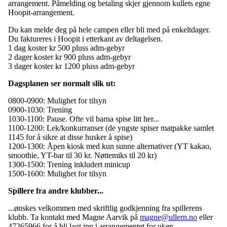
arrangement. Påmelding og betaling skjer gjennom kullets egne
Hoopit-arrangement.
Du kan melde deg på hele campen eller bli med på enkeltdager.
Du faktureres i Hoopit i etterkant av deltagelsen.
1 dag koster kr 500 pluss adm-gebyr
2 dager koster kr 900 pluss adm-gebyr
3 dager koster kr 1200 pluss adm-gebyr
Dagsplanen ser normalt slik ut:
0800-0900: Mulighet for tilsyn
0900-1030: Trening
1030-1100: Pause. Ofte vil barna spise litt her...
1100-1200: Lek/konkurranser (de yngste spiser matpakke samlet
1145 for å sikre at disse husker å spise)
1200-1300: Åpen kiosk med kun sunne alternativer (YT kakao,
smoothie, YT-bar til 30 kr. Nøttemiks til 20 kr)
1300-1500: Trening inkludert minicup
1500-1600: Mulighet for tilsyn
Spillere fra andre klubber...
...ønskes velkommen med skriftlig godkjenning fra spillerens
klubb. Ta kontakt med Magne Aarvik på
magne@ullern.no
eller
47265966 for å bli lagt inn i arrangementet for uken.