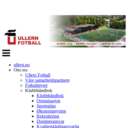
Veksle
navigasjon
ullern.no
Om oss
Ullern Fotball
Våre samarbeidspartnere
Fotballstyret
Klubbhåndbok
Klubbhåndbok
Organisasjon
Sportsplan
Økonomistyring
Rekruttering
Dommeransvar
Kvalitetsklubbansvarlig