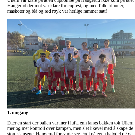
Ullern var klare på at en cupbombe på Haugerud ikke kom på tale.
Haugerud derimot var klare for cupfest, og med fulle tribuner,
maskoter og blå og rød røyk var herlige rammer satt!
1. omgang
Etter en start der ballen var mer i lufta enn langs bakken tok Ullern
mer og mer kontroll over kampen, men slet likevel med å skape de
store sjansene. Haugerud forsvarte seg godt på egen halvdel og ga