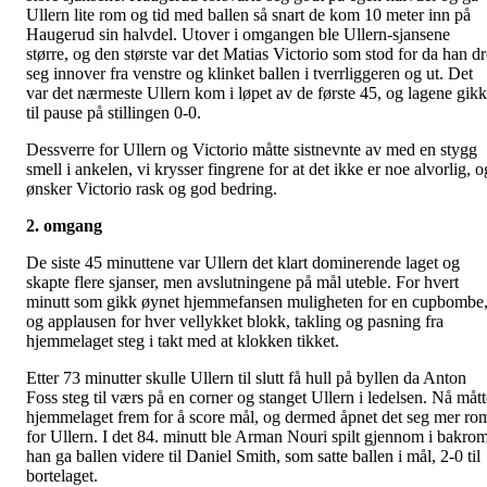
Ullern lite rom og tid med ballen så snart de kom 10 meter inn på
Haugerud sin halvdel. Utover i omgangen ble Ullern-sjansene
større, og den største var det Matias Victorio som stod for da han d
seg innover fra venstre og klinket ballen i tverrliggeren og ut. Det
var det nærmeste Ullern kom i løpet av de første 45, og lagene gikk
til pause på stillingen 0-0.
Dessverre for Ullern og Victorio måtte sistnevnte av med en stygg
smell i ankelen, vi krysser fingrene for at det ikke er noe alvorlig, o
ønsker Victorio rask og god bedring.
2. omgang
De siste 45 minuttene var Ullern det klart dominerende laget og
skapte flere sjanser, men avslutningene på mål uteble. For hvert
minutt som gikk øynet hjemmefansen muligheten for en cupbombe
og applausen for hver vellykket blokk, takling og pasning fra
hjemmelaget steg i takt med at klokken tikket.
Etter 73 minutter skulle Ullern til slutt få hull på byllen da Anton
Foss steg til værs på en corner og stanget Ullern i ledelsen. Nå mått
hjemmelaget frem for å score mål, og dermed åpnet det seg mer ro
for Ullern. I det 84. minutt ble Arman Nouri spilt gjennom i bakrom
han ga ballen videre til Daniel Smith, som satte ballen i mål, 2-0 til
bortelaget.