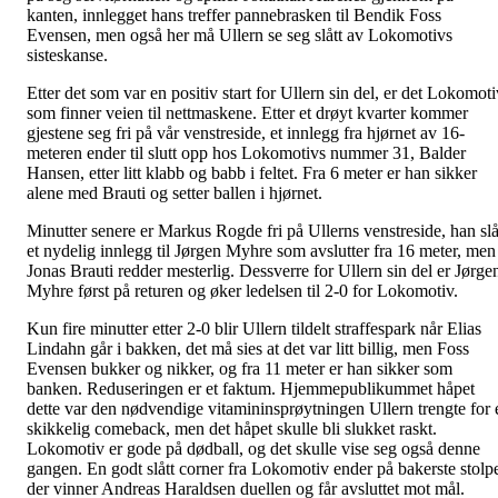
kanten, innlegget hans treffer pannebrasken til Bendik Foss
Evensen, men også her må Ullern se seg slått av Lokomotivs
sisteskanse.
Etter det som var en positiv start for Ullern sin del, er det Lokomoti
som finner veien til nettmaskene. Etter et drøyt kvarter kommer
gjestene seg fri på vår venstreside, et innlegg fra hjørnet av 16-
meteren ender til slutt opp hos Lokomotivs nummer 31, Balder
Hansen, etter litt klabb og babb i feltet. Fra 6 meter er han sikker
alene med Brauti og setter ballen i hjørnet.
Minutter senere er Markus Rogde fri på Ullerns venstreside, han slå
et nydelig innlegg til Jørgen Myhre som avslutter fra 16 meter, men
Jonas Brauti redder mesterlig. Dessverre for Ullern sin del er Jørge
Myhre først på returen og øker ledelsen til 2-0 for Lokomotiv.
Kun fire minutter etter 2-0 blir Ullern tildelt straffespark når Elias
Lindahn går i bakken, det må sies at det var litt billig, men Foss
Evensen bukker og nikker, og fra 11 meter er han sikker som
banken. Reduseringen er et faktum. Hjemmepublikummet håpet
dette var den nødvendige vitamininsprøytningen Ullern trengte for 
skikkelig comeback, men det håpet skulle bli slukket raskt.
Lokomotiv er gode på dødball, og det skulle vise seg også denne
gangen. En godt slått corner fra Lokomotiv ender på bakerste stolp
der vinner Andreas Haraldsen duellen og får avsluttet mot mål.