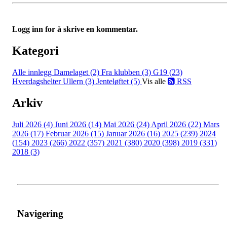
Logg inn for å skrive en kommentar.
Kategori
Alle innlegg
Damelaget (2)
Fra klubben (3)
G19 (23)
Hverdagshelter Ullern (3)
Jenteløftet (5)
Vis alle
RSS
Arkiv
Juli 2026 (4)
Juni 2026 (14)
Mai 2026 (24)
April 2026 (22)
Mars
2026 (17)
Februar 2026 (15)
Januar 2026 (16)
2025 (239)
2024
(154)
2023 (266)
2022 (357)
2021 (380)
2020 (398)
2019 (331)
2018 (3)
Navigering