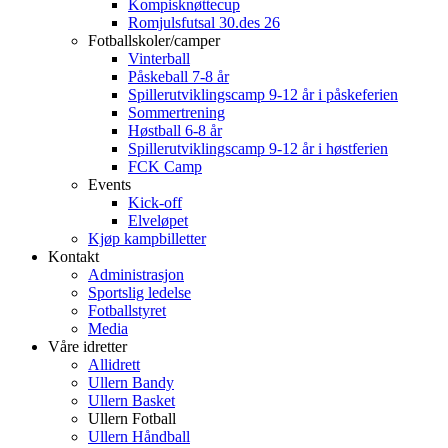
Kompisknøttecup
Romjulsfutsal 30.des 26
Fotballskoler/camper
Vinterball
Påskeball 7-8 år
Spillerutviklingscamp 9-12 år i påskeferien
Sommertrening
Høstball 6-8 år
Spillerutviklingscamp 9-12 år i høstferien
FCK Camp
Events
Kick-off
Elveløpet
Kjøp kampbilletter
Kontakt
Administrasjon
Sportslig ledelse
Fotballstyret
Media
Våre idretter
Allidrett
Ullern Bandy
Ullern Basket
Ullern Fotball
Ullern Håndball