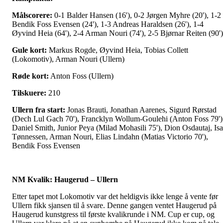
Målscorere:
0-1 Balder Hansen (16'), 0-2 Jørgen Myhre (20'), 1-2
Bendik Foss Evensen (24'), 1-3 Andreas Haraldsen (26'), 1-4
Øyvind Heia (64'), 2-4 Arman Nouri (74'), 2-5 Bjørnar Reiten (90'
Gule kort:
Markus Rogde, Øyvind Heia, Tobias Collett
(Lokomotiv), Arman Nouri (Ullern)
Røde kort:
Anton Foss (Ullern)
Tilskuere:
210
Ullern fra start:
Jonas Brauti, Jonathan Aarenes, Sigurd Rørstad
(Dech Lul Gach 70'), Francklyn Wollum-Goulehi (Anton Foss 79')
Daniel Smith, Junior Peya (Milad Mohasili 75'), Dion Osdautaj, Is
Tønnessen, Arman Nouri, Elias Lindahn (Matias Victorio 70'),
Bendik Foss Evensen
NM Kvalik: Haugerud – Ullern
Etter tapet mot Lokomotiv var det heldigvis ikke lenge å vente før
Ullern fikk sjansen til å svare. Denne gangen ventet Haugerud på
Haugerud kunstgress til første kvalikrunde i NM. Cup er cup, og