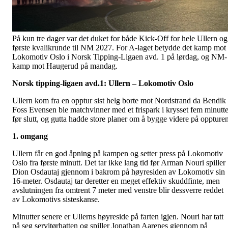
På kun tre dager var det duket for både Kick-Off for hele Ullern og
første kvalikrunde til NM 2027. For A-laget betydde det kamp mot
Lokomotiv Oslo i Norsk Tipping-Ligaen avd. 1 på lørdag, og NM-
kamp mot Haugerud på mandag.
Norsk tipping-ligaen avd.1: Ullern – Lokomotiv Oslo
Ullern kom fra en opptur sist helg borte mot Nordstrand da Bendik
Foss Evensen ble matchvinner med et frispark i krysset fem minutte
før slutt, og gutta hadde store planer om å bygge videre på oppturen
1. omgang
Ullern får en god åpning på kampen og setter press på Lokomotiv
Oslo fra første minutt. Det tar ikke lang tid før Arman Nouri spiller
Dion Osdautaj gjennom i bakrom på høyresiden av Lokomotiv sin
16-meter. Osdautaj tar deretter en meget effektiv skuddfinte, men
avslutningen fra omtrent 7 meter med venstre blir dessverre reddet
av Lokomotivs sisteskanse.
Minutter senere er Ullerns høyreside på farten igjen. Nouri har tatt
på seg servitørhatten og spiller Jonathan Aarenes gjennom på