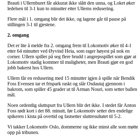
Brauti i Ullernburet får akkurat ikke slått den unna, og Loket øker
ledelsen til 3-1 kun to minutter etter Ullerns redusering.
Flere mål i 1. omgang blir det ikke, og lagene går til pause på
stillingen 3-1 til gjestene.
2. omgang
Det er lite å melde fra 2. omgang frem til Lokomotiv øker til 4-1
etter 64 minutter ved Øyvind Heia, som rager høyest på nok en
corner. Ullern spiller på seg flere brudd i angrepsspillet som gjør at
Lokomotiv stadig kommer til muligheter, men Brauti gjør en god
jobb bakerst hos Ullern.
Ullern får en redusering med 15 minutter igjen å spille når Bendik
Foss Evensen tar et frispark raskt og slår Osdautaj gjennom i
bakrom, som spiller 45 grader ut til Arman Nouri, som setter ballen 
mål.
Noen ordentlig sluttspurt fra Ullern blir det ikke. I stedet får Anton
Foss rødt kort i det 88. minutt, før Lokomotiv setter den endelige
spikeren i kista på overtid og fastsetter sluttresultatet til 5-2.
Vi takker Lokomotiv Oslo, dommerne og ikke minst alle som møtt
opp på tribunen.