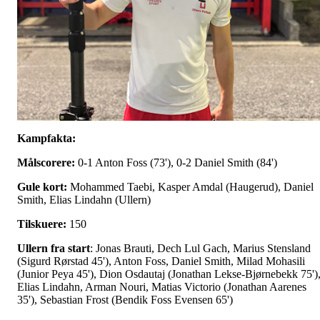
Kampfakta:
Målscorere:
0-1 Anton Foss (73'), 0-2 Daniel Smith (84')
Gule kort:
Mohammed Taebi, Kasper Amdal (Haugerud), Daniel
Smith, Elias Lindahn (Ullern)
Tilskuere:
150
Ullern fra start
: Jonas Brauti, Dech Lul Gach, Marius Stensland
(Sigurd Rørstad 45'), Anton Foss, Daniel Smith, Milad Mohasili
(Junior Peya 45'), Dion Osdautaj (Jonathan Lekse-Bjørnebekk 75')
Elias Lindahn, Arman Nouri, Matias Victorio (Jonathan Aarenes
35'), Sebastian Frost (Bendik Foss Evensen 65')