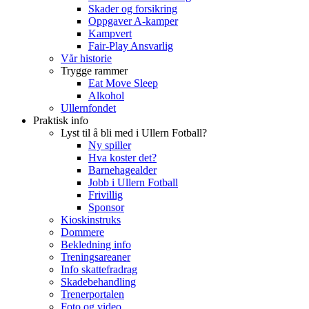
Skader og forsikring
Oppgaver A-kamper
Kampvert
Fair-Play Ansvarlig
Vår historie
Trygge rammer
Eat Move Sleep
Alkohol
Ullernfondet
Praktisk info
Lyst til å bli med i Ullern Fotball?
Ny spiller
Hva koster det?
Barnehagealder
Jobb i Ullern Fotball
Frivillig
Sponsor
Kioskinstruks
Dommere
Bekledning info
Treningsareaner
Info skattefradrag
Skadebehandling
Trenerportalen
Foto og video