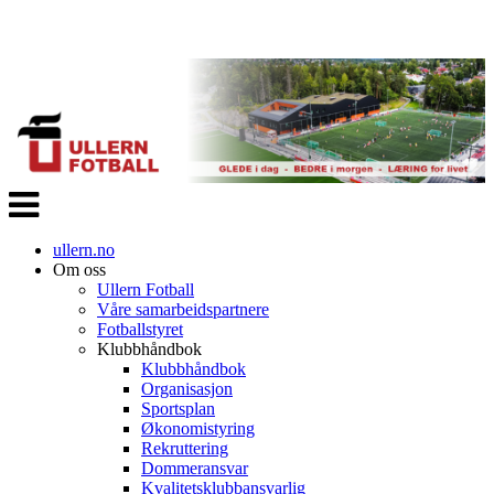
Veksle
navigasjon
ullern.no
Om oss
Ullern Fotball
Våre samarbeidspartnere
Fotballstyret
Klubbhåndbok
Klubbhåndbok
Organisasjon
Sportsplan
Økonomistyring
Rekruttering
Dommeransvar
Kvalitetsklubbansvarlig