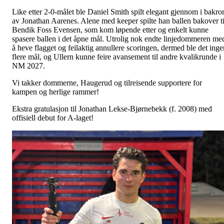
Like etter 2-0-målet ble Daniel Smith spilt elegant gjennom i bakr
av Jonathan Aarenes. Alene med keeper spilte han ballen bakover ti
Bendik Foss Evensen, som kom løpende etter og enkelt kunne
spasere ballen i det åpne mål. Utrolig nok endte linjedommeren me
å heve flagget og feilaktig annullere scoringen, dermed ble det inge
flere mål, og Ullern kunne feire avansement til andre kvalikrunde i
NM 2027.
Vi takker dommerne, Haugerud og tilreisende supportere for
kampen og herlige rammer!
Ekstra gratulasjon til Jonathan Lekse-Bjørnebekk (f. 2008) med
offisiell debut for A-laget!