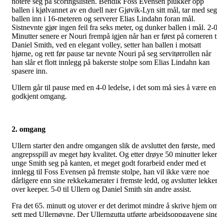
notere seg på scoringslisten. Bendik Foss Evensen plukker opp
ballen i kjølvannet av en duell nær Gjøvik-Lyn sitt mål, tar med seg
ballen inn i 16-meteren og serverer Elias Lindahn foran mål.
Sistnevnte gjør ingen feil fra seks meter, og dunker ballen i mål. 2-0
Minutter senere er Nouri frempå igjen når han er først på corneren t
Daniel Smith, ved en elegant volley, setter han ballen i motsatt
hjørne, og rett før pause tar nevnte Nouri på seg servitørrollen når
han slår et flott innlegg på bakerste stolpe som Elias Lindahn kan
spasere inn.
Ullern går til pause med en 4-0 ledelse, i det som må sies å være en
godkjent omgang.
2. omgang
Ullern starter den andre omgangen slik de avsluttet den første, med
angrepsspill av meget høy kvalitet. Og etter drøye 50 minutter leker
unge Smith seg på kanten, et meget godt forarbeid ender med et
innlegg til Foss Evensen på fremste stolpe, han vil ikke være noe
dårligere enn sine rekkekamerater i fremste ledd, og avslutter lekker
over keeper. 5-0 til Ullern og Daniel Smith sin andre assist.
Fra det 65. minutt og utover er det derimot mindre å skrive hjem o
sett med Ullernøyne. Der Ullerngutta utførte arbeidsoppgavene sin