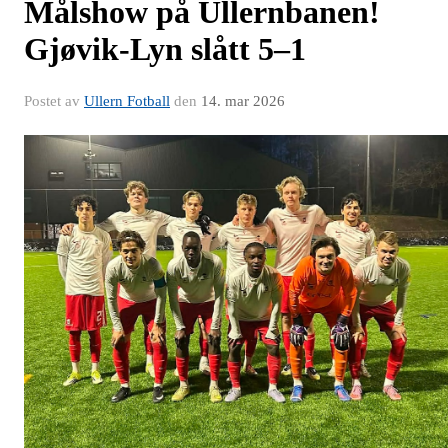
Målshow på Ullernbanen!
Gjøvik-Lyn slått 5–1
Postet av
Ullern Fotball
den
14. mar 2026