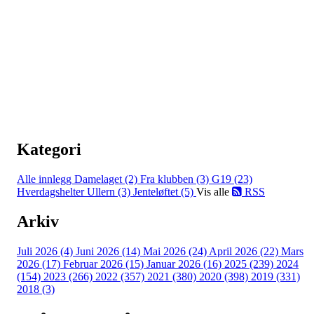
Kategori
Alle innlegg
Damelaget (2)
Fra klubben (3)
G19 (23)
Hverdagshelter Ullern (3)
Jenteløftet (5)
Vis alle
RSS
Arkiv
Juli 2026 (4)
Juni 2026 (14)
Mai 2026 (24)
April 2026 (22)
Mars
2026 (17)
Februar 2026 (15)
Januar 2026 (16)
2025 (239)
2024
(154)
2023 (266)
2022 (357)
2021 (380)
2020 (398)
2019 (331)
2018 (3)