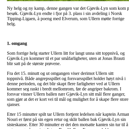
Ny helg og ny kamp, denne gangen var det Gjøvik-Lyn som kom 
besøk. Gjøvik-Lyn endte i fjor på 3. plass i sin avdeling i Norsk
Tipping-Ligaen, à poeng med Elverum, som Ullern møtte forrige
helg.
1. omgang
Som forrige helg starter Ullern litt for langt unna sitt toppnivå, og
Gjøvik-Lyn kommer til et par småfarligheter, uten at Jonas Brauti
blir satt på de største prøvene.
Fra det 15. minutt og ut omgangen viser derimot Ullern sitt
toppnivå. Både angrepsspillet og forsvarsspillet holder høyt nivå i
denne perioden, og det blir skapt flere farligheter ved at Ullern
kommer seg raskt i bredt mellomrom, før de angriper bakrom. I
forsvar vinner Ullern ballen nær Gjøvik-Lyn sitt mål flere ganger,
som gjør at det er kort vei til mål og mulighet for å skape flere store
sjanser.
Etter 15 minutter spilt tar Ullern fortjent ledelsen når kaptein Arma
Nouri er først på sin egen retur og sklir ballen bak Gjøvik-Lyn sin
sisteskanse. Etter 30 minutter er det den motsatte kanten sin tur til å