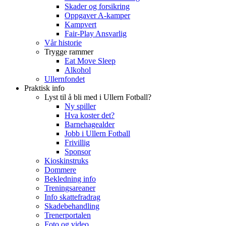
Skader og forsikring
Oppgaver A-kamper
Kampvert
Fair-Play Ansvarlig
Vår historie
Trygge rammer
Eat Move Sleep
Alkohol
Ullernfondet
Praktisk info
Lyst til å bli med i Ullern Fotball?
Ny spiller
Hva koster det?
Barnehagealder
Jobb i Ullern Fotball
Frivillig
Sponsor
Kioskinstruks
Dommere
Bekledning info
Treningsareaner
Info skattefradrag
Skadebehandling
Trenerportalen
Foto og video