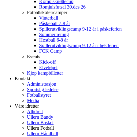
Kompisknøttecup
Romjulsfutsal 30.des 26
Fotballskoler/camper
Vinterball
Påskeball 7-8 år
Spillerutviklingscamp 9-12 år i påskeferien
Sommertrening
Høstball 6-8 år
Spillerutviklingscamp 9-12 år i høstferien
FCK Camp
Events
Kick-off
Elveløpet
Kjøp kampbilletter
Kontakt
Administrasjon
Sportslig ledelse
Fotballstyret
Media
Våre idretter
Allidrett
Ullern Bandy
Ullern Basket
Ullern Fotball
Ullern Håndball