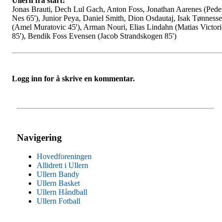
Ullern fra start:
Jonas Brauti, Dech Lul Gach, Anton Foss, Jonathan Aarenes (Pede
Nes 65'), Junior Peya, Daniel Smith, Dion Osdautaj, Isak Tønness
(Amel Muratovic 45'), Arman Nouri, Elias Lindahn (Matias Victor
85'), Bendik Foss Evensen (Jacob Strandskogen 85')
Logg inn for å skrive en kommentar.
Navigering
Hovedforeningen
Allidrett i Ullern
Ullern Bandy
Ullern Basket
Ullern Håndball
Ullern Fotball