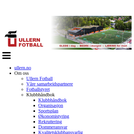
Veksle
navigasjon
ullern.no
Om oss
Ullern Fotball
Våre samarbeidspartnere
Fotballstyret
Klubbhåndbok
Klubbhåndbok
Organisasjon
Sportsplan
Økonomistyring
Rekruttering
Dommeransvar
Kvalitetsklubbansvarlig