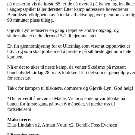
på mesterlig vis de første 65, er de nå overalt på banen, og kvalitet
i angrepsspillet faller deretter. Etter kamp adresserte hovedtrener
Bendiksen viktigheten av å tenke arbeidsoppgaver gjennom samtli
90 minutter pluss tillegg.
Gjøvik-Lyn reduserer en gang i løpet av andre omgang, og
sluttresultatet endte dermed 5-1 til hjemmelaget.
En fin gjennomkjøring for et Ullernlag som viser at toppnivået er
høyt, og som skal jobbe med å prestere på sitt beste gjennom hele
kampen.
Nå er det to uker til neste kamp, da venter Skedsmo på motsatt
banehalvdel lørdag 28. mars klokken 12, i det som er generalprøve
før seriestart.
Takk for kampen til tilskuere, dommere og Gjøvik-Lyn. God helg!
*Det er verdt å nevne at Matias Victorio endelig var tilbake på
banen for første gang på over 6 måneder, vi gleder oss til
fortsettelsen!
Målscorere:
Elias Lindahn x2, Arman Nouri x2, Bendik Foss Evensen