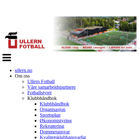
Veksle
navigasjon
ullern.no
Om oss
Ullern Fotball
Våre samarbeidspartnere
Fotballstyret
Klubbhåndbok
Klubbhåndbok
Organisasjon
Sportsplan
Økonomistyring
Rekruttering
Dommeransvar
Kvalitetsklubbansvarlig