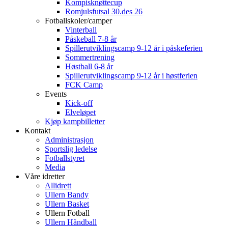
Kompisknøttecup
Romjulsfutsal 30.des 26
Fotballskoler/camper
Vinterball
Påskeball 7-8 år
Spillerutviklingscamp 9-12 år i påskeferien
Sommertrening
Høstball 6-8 år
Spillerutviklingscamp 9-12 år i høstferien
FCK Camp
Events
Kick-off
Elveløpet
Kjøp kampbilletter
Kontakt
Administrasjon
Sportslig ledelse
Fotballstyret
Media
Våre idretter
Allidrett
Ullern Bandy
Ullern Basket
Ullern Fotball
Ullern Håndball