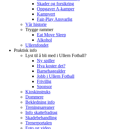
Skader og forsikring
Oppgaver A-kamper
Kampvert
Fair-Play Ansvarlig
Vår historie
Trygge rammer
Eat Move Sleep
Alkohol
Ullernfondet
Praktisk info
Lyst til å bli med i Ullern Fotball?
Ny spiller
Hva koster det?
Barnehagealder
Jobb i Ullern Fotball
Frivillig
Sponsor
Kioskinstruks
Dommere
Bekledning info
Treningsareaner
Info skattefradrag
Skadebehandling
Trenerportalen
Foto og video