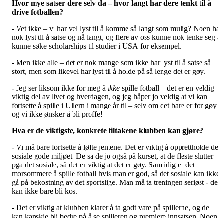
Hvor mye satser dere selv da – hvor langt har dere tenkt til å
drive fotballen?
- Vet ikke – vi har vel lyst til å komme så langt som mulig? Noen h
nok lyst til å satse og nå langt, og flere av oss kunne nok tenke seg 
kunne søke scholarships til studier i USA for eksempel.
- Men ikke alle – det er nok mange som ikke har lyst til å satse så
stort, men som likevel har lyst til å holde på så lenge det er gøy.
- Jeg ser liksom ikke for meg å
ikke
spille fotball – det er en veldig
viktig del av livet og hverdagen, og jeg håper jo veldig at vi kan
fortsette å spille i Ullern i mange år til – selv om det bare er for gøy
og vi ikke ønsker å bli proffe!
Hva er de viktigste, konkrete tiltakene klubben kan gjøre?
- Vi må bare fortsette å løfte jentene. Det er viktig å opprettholde de
sosiale gode miljøet. De sa de jo også på kurset, at de fleste slutter
pga det sosiale, så det er viktig at det er gøy. Samtidig er det
morsommere å spille fotball hvis man er god, så det sosiale kan ikk
gå på bekostning av det sportslige. Man må ta treningen seriøst - de
kan ikke bare bli kos.
- Det er viktig at klubben klarer å ta godt vare på spillerne, og de
kan kanskje bli bedre på å se spilleren og premiere innsatsen. Noen