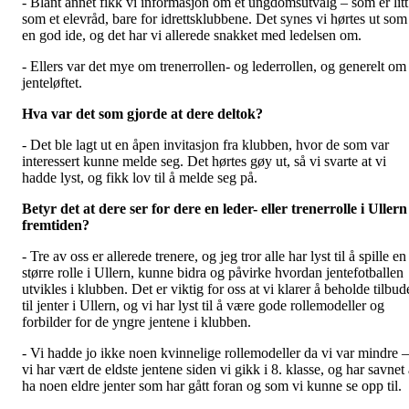
- Blant annet fikk vi informasjon om et ungdomsutvalg – som er litt
som et elevråd, bare for idrettsklubbene. Det synes vi hørtes ut som
en god ide, og det har vi allerede snakket med ledelsen om.
- Ellers var det mye om trenerrollen- og lederrollen, og generelt om
jenteløftet.
Hva var det som gjorde at dere deltok?
- Det ble lagt ut en åpen invitasjon fra klubben, hvor de som var
interessert kunne melde seg. Det hørtes gøy ut, så vi svarte at vi
hadde lyst, og fikk lov til å melde seg på.
Betyr det at dere ser for dere en leder- eller trenerrolle i Ullern 
fremtiden?
- Tre av oss er allerede trenere, og jeg tror alle har lyst til å spille en
større rolle i Ullern, kunne bidra og påvirke hvordan jentefotballen
utvikles i klubben. Det er viktig for oss at vi klarer å beholde tilbud
til jenter i Ullern, og vi har lyst til å være gode rollemodeller og
forbilder for de yngre jentene i klubben.
- Vi hadde jo ikke noen kvinnelige rollemodeller da vi var mindre –
vi har vært de eldste jentene siden vi gikk i 8. klasse, og har savnet
ha noen eldre jenter som har gått foran og som vi kunne se opp til.