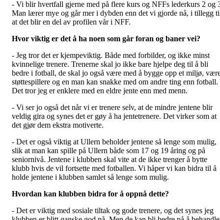
- Vi blir hvertfall gjerne med på flere kurs og NFFs lederkurs 2 og 
Man lærer mye og går mer i dybden enn det vi gjorde nå, i tillegg ti
at det blir en del av profilen vår i NFF.
Hvor viktig er det å ha noen som går foran og baner vei?
- Jeg tror det er kjempeviktig. Både med forbilder, og ikke minst
kvinnelige trenere. Trenerne skal jo ikke bare hjelpe deg til å bli
bedre i fotball, de skal jo også være med å bygge opp et miljø, vær
støttespillere og en man kan snakke med om andre ting enn fotball.
Det tror jeg er enklere med en eldre jente enn med menn.
- Vi ser jo også det når vi er trenere selv, at de mindre jentene blir
veldig gira og synes det er gøy å ha jentetrenere. Det virker som at
det gjør dem ekstra motiverte.
- Det er også viktig at Ullern beholder jentene så lenge som mulig,
slik at man kan spille på Ullern både som 17 og 19 åring og på
seniornivå. Jentene i klubben skal vite at de ikke trenger å bytte
klubb hvis de vil fortsette med fotballen. Vi håper vi kan bidra til å
holde jentene i klubben samlet så lenge som mulig.
Hvordan kan klubben bidra for å oppnå dette?
- Det er viktig med sosiale tiltak og gode trenere, og det synes jeg
klubben er blitt ganske god på. Men de kan bli bedre på å behandle