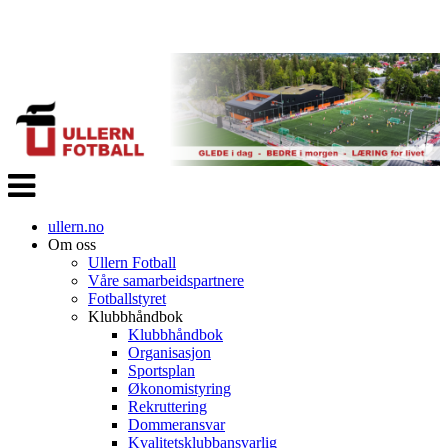
Veksle
navigasjon
ullern.no
Om oss
Ullern Fotball
Våre samarbeidspartnere
Fotballstyret
Klubbhåndbok
Klubbhåndbok
Organisasjon
Sportsplan
Økonomistyring
Rekruttering
Dommeransvar
Kvalitetsklubbansvarlig