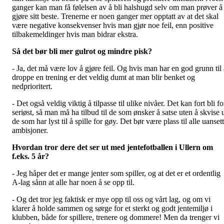
ganger kan man få følelsen av å bli halshugd selv om man prøver å
gjøre sitt beste. Trenerne er noen ganger mer opptatt av at det skal
være negative konsekvenser hvis man gjør noe feil, enn positive
tilbakemeldinger hvis man bidrar ekstra.
Så det bør bli mer gulrot og mindre pisk?
- Ja, det må være lov å gjøre feil. Og hvis man har en god grunn til 
droppe en trening er det veldig dumt at man blir benket og
nedprioritert.
- Det også veldig viktig å tilpasse til ulike nivåer. Det kan fort bli fo
seriøst, så man må ha tilbud til de som ønsker å satse uten å skvise 
de som har lyst til å spille for gøy. Det bør være plass til alle uansett
ambisjoner.
Hvordan tror dere det ser ut med jentefotballen i Ullern om
f.eks. 5 år?
- Jeg håper det er mange jenter som spiller, og at det er et ordentlig
A-lag sånn at alle har noen å se opp til.
- Og det tror jeg faktisk er mye opp til oss og vårt lag, og om vi
klarer å holde sammen og sørge for et sterkt og godt jentemiljø i
klubben, både for spillere, trenere og dommere! Men da trenger vi