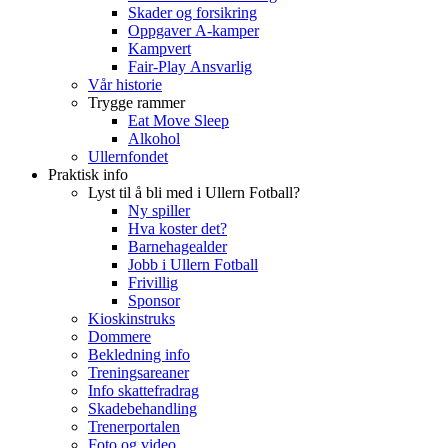
Skader og forsikring
Oppgaver A-kamper
Kampvert
Fair-Play Ansvarlig
Vår historie
Trygge rammer
Eat Move Sleep
Alkohol
Ullernfondet
Praktisk info
Lyst til å bli med i Ullern Fotball?
Ny spiller
Hva koster det?
Barnehagealder
Jobb i Ullern Fotball
Frivillig
Sponsor
Kioskinstruks
Dommere
Bekledning info
Treningsareaner
Info skattefradrag
Skadebehandling
Trenerportalen
Foto og video