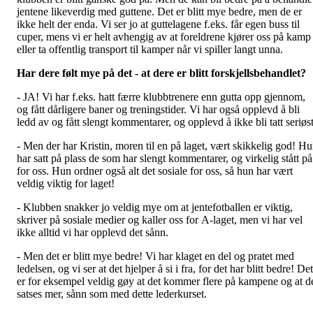
jentene likeverdig med guttene. Det er blitt mye bedre, men de er
ikke helt der enda. Vi ser jo at guttelagene f.eks. får egen buss til
cuper, mens vi er helt avhengig av at foreldrene kjører oss på kamp
eller ta offentlig transport til kamper når vi spiller langt unna.
Har dere følt mye på det - at dere er blitt forskjellsbehandlet?
- JA! Vi har f.eks. hatt færre klubbtrenere enn gutta opp gjennom,
og fått dårligere baner og treningstider. Vi har også opplevd å bli
ledd av og fått slengt kommentarer, og opplevd å ikke bli tatt seriøst
- Men der har Kristin, moren til en på laget, vært skikkelig god! H
har satt på plass de som har slengt kommentarer, og virkelig stått på
for oss. Hun ordner også alt det sosiale for oss, så hun har vært
veldig viktig for laget!
- Klubben snakker jo veldig mye om at jentefotballen er viktig,
skriver på sosiale medier og kaller oss for A-laget, men vi har vel
ikke alltid vi har opplevd det sånn.
- Men det er blitt mye bedre! Vi har klaget en del og pratet med
ledelsen, og vi ser at det hjelper å si i fra, for det har blitt bedre! Det
er for eksempel veldig gøy at det kommer flere på kampene og at d
satses mer, sånn som med dette lederkurset.