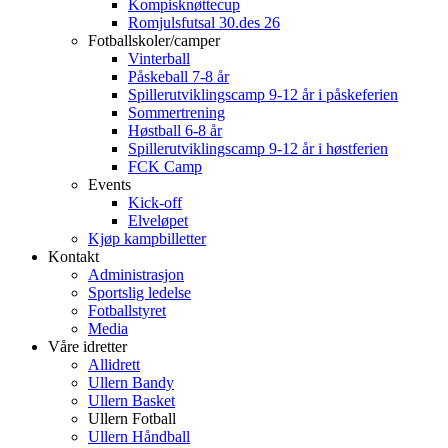
Kompisknøttecup
Romjulsfutsal 30.des 26
Fotballskoler/camper
Vinterball
Påskeball 7-8 år
Spillerutviklingscamp 9-12 år i påskeferien
Sommertrening
Høstball 6-8 år
Spillerutviklingscamp 9-12 år i høstferien
FCK Camp
Events
Kick-off
Elveløpet
Kjøp kampbilletter
Kontakt
Administrasjon
Sportslig ledelse
Fotballstyret
Media
Våre idretter
Allidrett
Ullern Bandy
Ullern Basket
Ullern Fotball
Ullern Håndball