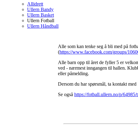
Allidrett
Ullern Bandy
Ullern Basket
Ullern Fotball
Ullern Håndball
Alle som kan tenke seg å bli med på fotba
(
https://www.facebook.com/groups/106
Alle barn opp til året de fyller 5 er vel
ved - nærmest inngangen til hallen. Klubb
eller påmelding.
Dersom du har spørsmål, ta kontakt me
Se også
https://fotball.ullern.no/p/64985/