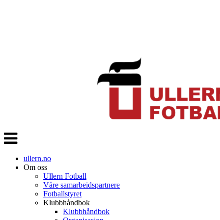
Veksle
navigasjon
ullern.no
Om oss
Ullern Fotball
Våre samarbeidspartnere
Fotballstyret
Klubbhåndbok
Klubbhåndbok