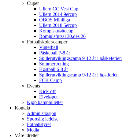
Cuper
Ullern CC Vest Cup
Ullern 2014 9ercup
OBOS Miniliga
Ullern 2018 5ercup
Kompisknøttecup
Romjulsfutsal 30.des 26
Fotballskoler/camper
Vinterball
Påskeball 7-8 år
Spillerutviklingscamp 9-12 år i påskeferien
Sommertrening
Høstball 6-8 år
Spillerutviklingscamp 9-12 år i høstferien
FCK Camp
Events
Kick-off
Elveløpet
Kjøp kampbilletter
Kontakt
Administrasjon
Sportslig ledelse
Fotballstyret
Media
Våre idretter