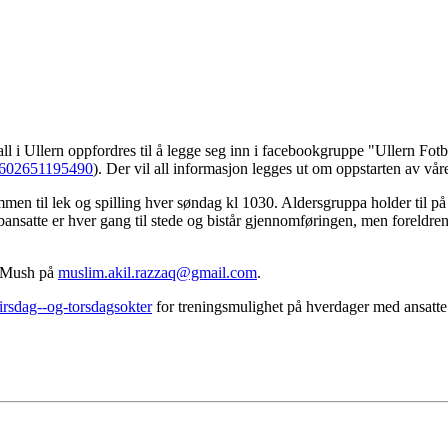
ll i Ullern oppfordres til å legge seg inn i facebookgruppe "Ullern Fot
0602651195490
). Der vil all informasjon legges ut om oppstarten av våre
kommen til lek og spilling hver søndag kl 1030. Aldersgruppa holder til 
ansatte er hver gang til stede og bistår gjennomføringen, men foreldren
d Mush på
muslim.akil.razzaq@gmail.com
.
tirsdag--og-torsdagsokter
for treningsmulighet på hverdager med ansatte 