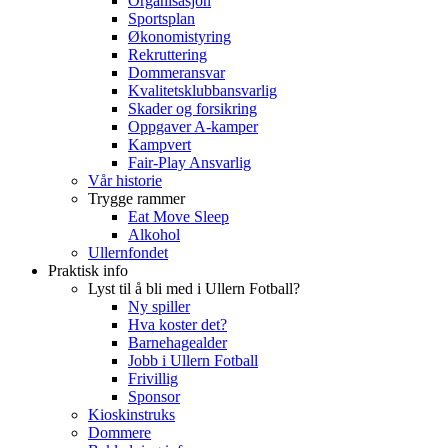
Organisasjon
Sportsplan
Økonomistyring
Rekruttering
Dommeransvar
Kvalitetsklubbansvarlig
Skader og forsikring
Oppgaver A-kamper
Kampvert
Fair-Play Ansvarlig
Vår historie
Trygge rammer
Eat Move Sleep
Alkohol
Ullernfondet
Praktisk info
Lyst til å bli med i Ullern Fotball?
Ny spiller
Hva koster det?
Barnehagealder
Jobb i Ullern Fotball
Frivillig
Sponsor
Kioskinstruks
Dommere