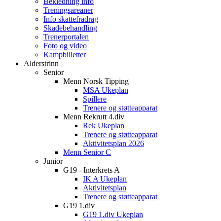
Bekledning info
Treningsareaner
Info skattefradrag
Skadebehandling
Trenerportalen
Foto og video
Kampbilletter
Alderstrinn
Senior
Menn Norsk Tipping
MSA Ukeplan
Spillere
Trenere og støtteapparat
Menn Rekrutt 4.div
Rek Ukeplan
Trenere og støtteapparat
Aktivitetsplan 2026
Menn Senior C
Junior
G19 - Interkrets A
IK A Ukeplan
Aktivitetsplan
Trenere og støtteapparat
G19 1.div
G19 1.div Ukeplan