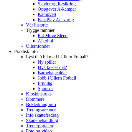
Skader og forsikring
Oppgaver A-kamper
Kampvert
Fair-Play Ansvarlig
Vår historie
Trygge rammer
Eat Move Sleep
Alkohol
Ullernfondet
Praktisk info
Lyst til å bli med i Ullern Fotball?
Ny spiller
Hva koster det?
Barnehagealder
Jobb i Ullern Fotball
Frivillig
Sponsor
Kioskinstruks
Dommere
Bekledning info
Treningsareaner
Info skattefradrag
Skadebehandling
Trenerportalen
Foto og video