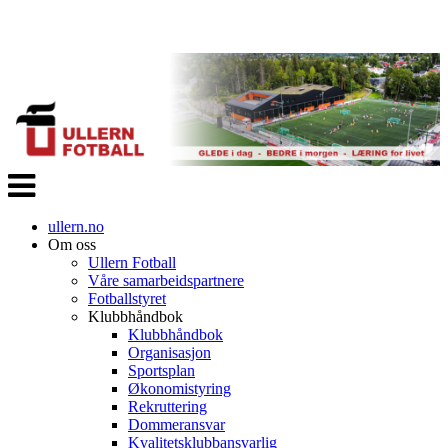
Veksle
navigasjon
ullern.no
Om oss
Ullern Fotball
Våre samarbeidspartnere
Fotballstyret
Klubbhåndbok
Klubbhåndbok
Organisasjon
Sportsplan
Økonomistyring
Rekruttering
Dommeransvar
Kvalitetsklubbansvarlig