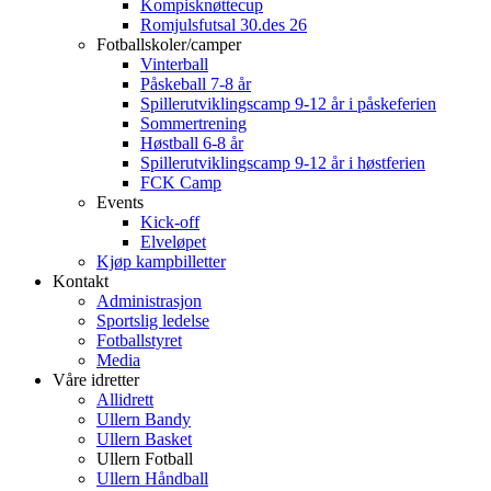
Kompisknøttecup
Romjulsfutsal 30.des 26
Fotballskoler/camper
Vinterball
Påskeball 7-8 år
Spillerutviklingscamp 9-12 år i påskeferien
Sommertrening
Høstball 6-8 år
Spillerutviklingscamp 9-12 år i høstferien
FCK Camp
Events
Kick-off
Elveløpet
Kjøp kampbilletter
Kontakt
Administrasjon
Sportslig ledelse
Fotballstyret
Media
Våre idretter
Allidrett
Ullern Bandy
Ullern Basket
Ullern Fotball
Ullern Håndball