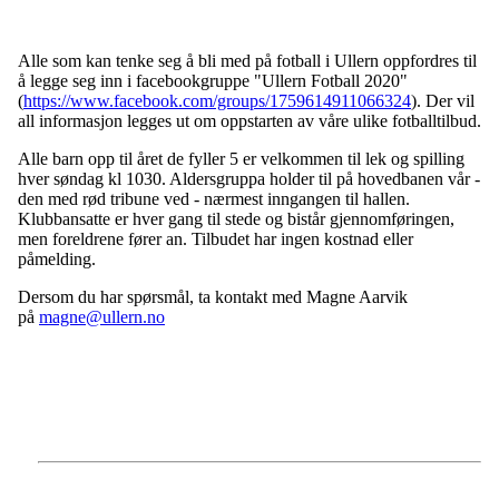
Alle som kan tenke seg å bli med på fotball i Ullern oppfordres til
å legge seg inn i facebookgruppe "Ullern Fotball 2020"
(
https://www.facebook.com/groups/1759614911066324
). Der vil
all informasjon legges ut om oppstarten av våre ulike fotballtilbud.
Alle barn opp til året de fyller 5 er velkommen til lek og spilling
hver søndag kl 1030. Aldersgruppa holder til på hovedbanen vår -
den med rød tribune ved - nærmest inngangen til hallen.
Klubbansatte er hver gang til stede og bistår gjennomføringen,
men foreldrene fører an. Tilbudet har ingen kostnad eller
påmelding.
Dersom du har spørsmål, ta kontakt med Magne Aarvik
på
magne@ullern.no