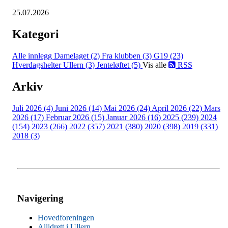
25.07.2026
Kategori
Alle innlegg
Damelaget (2)
Fra klubben (3)
G19 (23)
Hverdagshelter Ullern (3)
Jenteløftet (5)
Vis alle
RSS
Arkiv
Juli 2026 (4)
Juni 2026 (14)
Mai 2026 (24)
April 2026 (22)
Mars
2026 (17)
Februar 2026 (15)
Januar 2026 (16)
2025 (239)
2024
(154)
2023 (266)
2022 (357)
2021 (380)
2020 (398)
2019 (331)
2018 (3)
Navigering
Hovedforeningen
Allidrett i Ullern