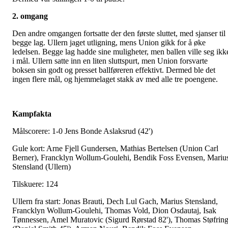
2. omgang
Den andre omgangen fortsatte der den første sluttet, med sjanser til
begge lag. Ullern jaget utligning, mens Union gikk for å øke
ledelsen. Begge lag hadde sine muligheter, men ballen ville seg ikk
i mål. Ullern satte inn en liten sluttspurt, men Union forsvarte
boksen sin godt og presset ballføreren effektivt. Dermed ble det
ingen flere mål, og hjemmelaget stakk av med alle tre poengene.
Kampfakta
Målscorere: 1-0 Jens Bonde Aslaksrud (42')
Gule kort: Arne Fjell Gundersen, Mathias Bertelsen (Union Carl
Berner), Francklyn Wollum-Goulehi, Bendik Foss Evensen, Mariu
Stensland (Ullern)
Tilskuere: 124
Ullern fra start: Jonas Brauti, Dech Lul Gach, Marius Stensland,
Francklyn Wollum-Goulehi, Thomas Vold, Dion Osdautaj, Isak
Tønnessen, Amel Muratovic (Sigurd Rørstad 82'), Thomas Støfrin