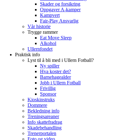
Skader og forsikring
Oppgaver A-kamper
Kampvert
Fair-Play Ansvarlig
Vår historie
Trygge rammer
Eat Move Sleep
Alkohol
Ullernfondet
Praktisk info
Lyst til å bli med i Ullern Fotball?
Ny spiller
Hva koster det?
Barnehagealder
Jobb i Ullern Fotball
Frivillig
Sponsor
Kioskinstruks
Dommere
Bekledning info
Treningsareaner
Info skattefradrag
Skadebehandling
Trenerportalen
Foto og video