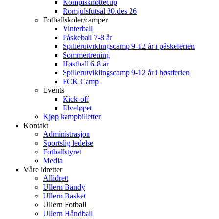
Kompisknøttecup
Romjulsfutsal 30.des 26
Fotballskoler/camper
Vinterball
Påskeball 7-8 år
Spillerutviklingscamp 9-12 år i påskeferien
Sommertrening
Høstball 6-8 år
Spillerutviklingscamp 9-12 år i høstferien
FCK Camp
Events
Kick-off
Elveløpet
Kjøp kampbilletter
Kontakt
Administrasjon
Sportslig ledelse
Fotballstyret
Media
Våre idretter
Allidrett
Ullern Bandy
Ullern Basket
Ullern Fotball
Ullern Håndball