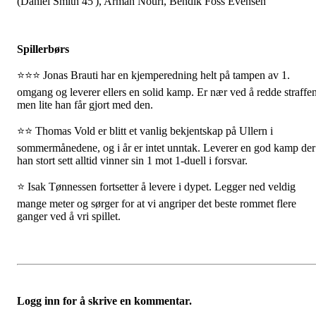
(Daniel Smith 45'), Arman Nouri, Bendik Foss Evensen
Spillerbørs
⭐⭐⭐ Jonas Brauti har en kjemperedning helt på tampen av 1.
omgang og leverer ellers en solid kamp. Er nær ved å redde straffen
men lite han får gjort med den.
⭐⭐ Thomas Vold er blitt et vanlig bekjentskap på Ullern i
sommermånedene, og i år er intet unntak. Leverer en god kamp der
han stort sett alltid vinner sin 1 mot 1-duell i forsvar.
⭐ Isak Tønnessen fortsetter å levere i dypet. Legger ned veldig
mange meter og sørger for at vi angriper det beste rommet flere
ganger ved å vri spillet.
Logg inn for å skrive en kommentar.