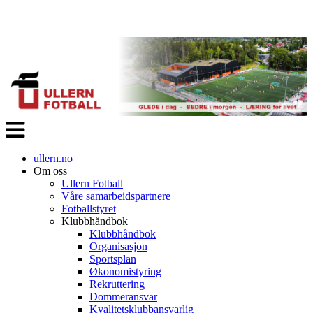
Veksle
navigasjon
ullern.no
Om oss
Ullern Fotball
Våre samarbeidspartnere
Fotballstyret
Klubbhåndbok
Klubbhåndbok
Organisasjon
Sportsplan
Økonomistyring
Rekruttering
Dommeransvar
Kvalitetsklubbansvarlig