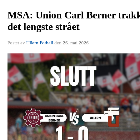
MSA: Union Carl Berner trak
det lengste strået
Postet av
Ullern Fotball
den
26. mai 2026