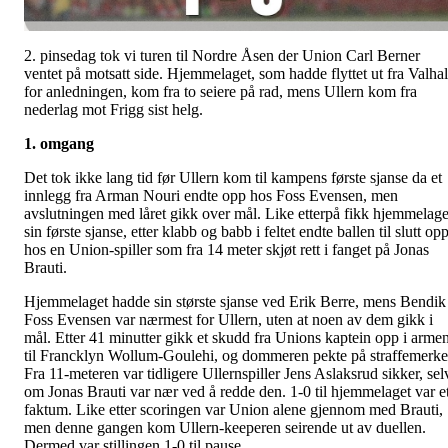
2. pinsedag tok vi turen til Nordre Åsen der Union Carl Berner
ventet på motsatt side. Hjemmelaget, som hadde flyttet ut fra Valhal
for anledningen, kom fra to seiere på rad, mens Ullern kom fra
nederlag mot Frigg sist helg.
1. omgang
Det tok ikke lang tid før Ullern kom til kampens første sjanse da et
innlegg fra Arman Nouri endte opp hos Foss Evensen, men
avslutningen med låret gikk over mål. Like etterpå fikk hjemmelage
sin første sjanse, etter klabb og babb i feltet endte ballen til slutt op
hos en Union-spiller som fra 14 meter skjøt rett i fanget på Jonas
Brauti.
Hjemmelaget hadde sin største sjanse ved Erik Berre, mens Bendik
Foss Evensen var nærmest for Ullern, uten at noen av dem gikk i
mål. Etter 41 minutter gikk et skudd fra Unions kaptein opp i arme
til Francklyn Wollum-Goulehi, og dommeren pekte på straffemerke
Fra 11-meteren var tidligere Ullernspiller Jens Aslaksrud sikker, sel
om Jonas Brauti var nær ved å redde den. 1-0 til hjemmelaget var e
faktum. Like etter scoringen var Union alene gjennom med Brauti,
men denne gangen kom Ullern-keeperen seirende ut av duellen.
Dermed var stillingen 1-0 til pause.