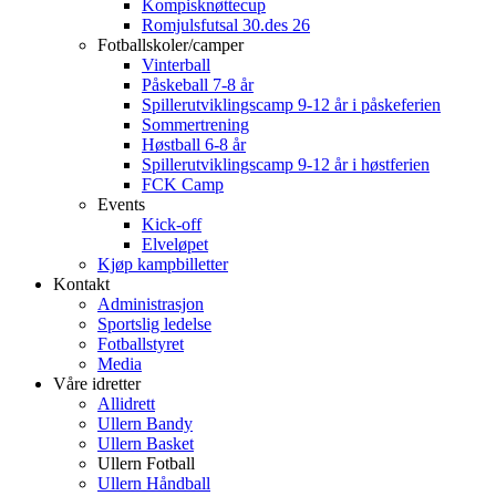
Kompisknøttecup
Romjulsfutsal 30.des 26
Fotballskoler/camper
Vinterball
Påskeball 7-8 år
Spillerutviklingscamp 9-12 år i påskeferien
Sommertrening
Høstball 6-8 år
Spillerutviklingscamp 9-12 år i høstferien
FCK Camp
Events
Kick-off
Elveløpet
Kjøp kampbilletter
Kontakt
Administrasjon
Sportslig ledelse
Fotballstyret
Media
Våre idretter
Allidrett
Ullern Bandy
Ullern Basket
Ullern Fotball
Ullern Håndball