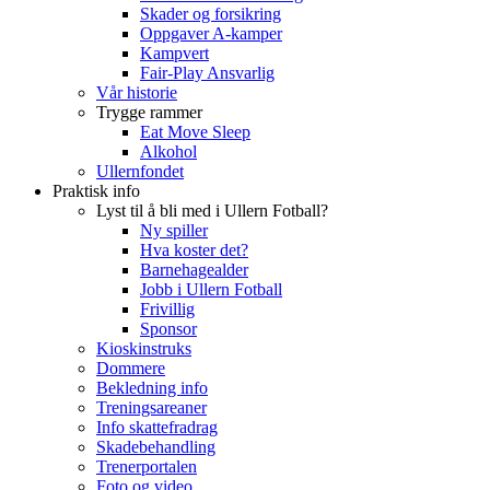
Skader og forsikring
Oppgaver A-kamper
Kampvert
Fair-Play Ansvarlig
Vår historie
Trygge rammer
Eat Move Sleep
Alkohol
Ullernfondet
Praktisk info
Lyst til å bli med i Ullern Fotball?
Ny spiller
Hva koster det?
Barnehagealder
Jobb i Ullern Fotball
Frivillig
Sponsor
Kioskinstruks
Dommere
Bekledning info
Treningsareaner
Info skattefradrag
Skadebehandling
Trenerportalen
Foto og video