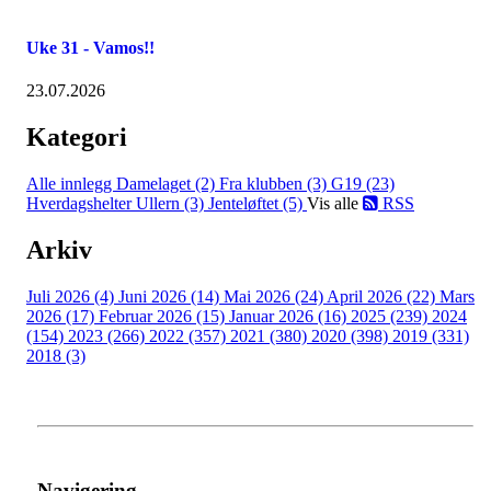
Uke 31 - Vamos!!
23.07.2026
Kategori
Alle innlegg
Damelaget (2)
Fra klubben (3)
G19 (23)
Hverdagshelter Ullern (3)
Jenteløftet (5)
Vis alle
RSS
Arkiv
Juli 2026 (4)
Juni 2026 (14)
Mai 2026 (24)
April 2026 (22)
Mars
2026 (17)
Februar 2026 (15)
Januar 2026 (16)
2025 (239)
2024
(154)
2023 (266)
2022 (357)
2021 (380)
2020 (398)
2019 (331)
2018 (3)
Navigering