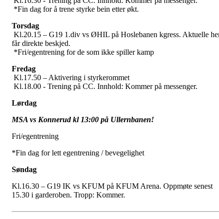
Kl.16.30 - Trening på CC. Innhold: Kommer på messenger.
*Fin dag for å trene styrke bein etter økt.
Torsdag
Kl.20.15 – G19 1.div vs ØHIL på Hoslebanen kgress. Aktuelle he
får direkte beskjed.
*Fri/egentrening for de som ikke spiller kamp
Fredag
Kl.17.50 – Aktivering i styrkerommet
Kl.18.00 - Trening på CC. Innhold: Kommer på messenger.
Lørdag
MSA vs Konnerud kl 13:00 på Ullernbanen!
Fri/egentrening
*Fin dag for lett egentrening / bevegelighet
Søndag
Kl.16.30 – G19 IK vs KFUM på KFUM Arena. Oppmøte senest
15.30 i garderoben. Tropp: Kommer.