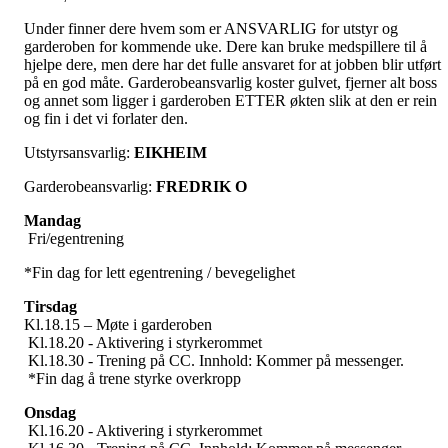
Under finner dere hvem som er ANSVARLIG for utstyr og
garderoben for kommende uke. Dere kan bruke medspillere til å
hjelpe dere, men dere har det fulle ansvaret for at jobben blir utført
på en god måte. Garderobeansvarlig koster gulvet, fjerner alt boss
og annet som ligger i garderoben ETTER økten slik at den er rein
og fin i det vi forlater den.
Utstyrsansvarlig:
EIKHEIM
Garderobeansvarlig:
FREDRIK O
Mandag
Fri/egentrening
*Fin dag for lett egentrening / bevegelighet
Tirsdag
Kl.18.15 – Møte i garderoben
Kl.18.20 - Aktivering i styrkerommet
Kl.18.30 - Trening på CC. Innhold: Kommer på messenger.
*Fin dag å trene styrke overkropp
Onsdag
Kl.16.20 - Aktivering i styrkerommet