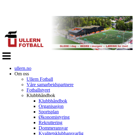
Veksle
navigasjon
ullern.no
Om oss
Ullern Fotball
Våre samarbeidspartnere
Fotballstyret
Klubbhåndbok
Klubbhåndbok
Organisasjon
Sportsplan
Økonomistyring
Rekruttering
Dommeransvar
Kvalitetsklubbansvarlig