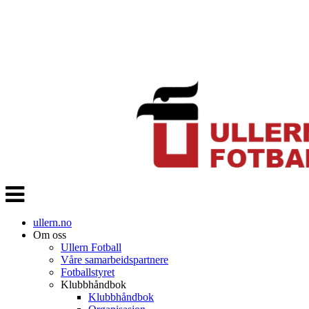
Veksle
navigasjon
ullern.no
Om oss
Ullern Fotball
Våre samarbeidspartnere
Fotballstyret
Klubbhåndbok
Klubbhåndbok