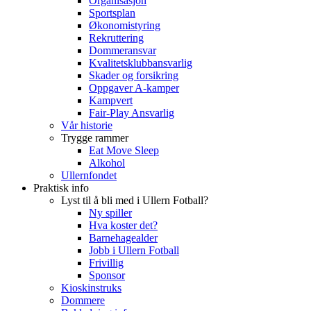
Organisasjon
Sportsplan
Økonomistyring
Rekruttering
Dommeransvar
Kvalitetsklubbansvarlig
Skader og forsikring
Oppgaver A-kamper
Kampvert
Fair-Play Ansvarlig
Vår historie
Trygge rammer
Eat Move Sleep
Alkohol
Ullernfondet
Praktisk info
Lyst til å bli med i Ullern Fotball?
Ny spiller
Hva koster det?
Barnehagealder
Jobb i Ullern Fotball
Frivillig
Sponsor
Kioskinstruks
Dommere