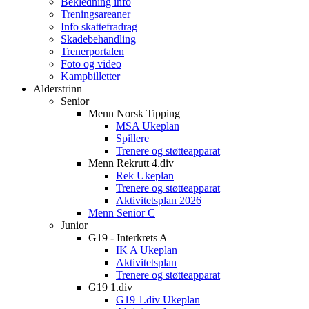
Bekledning info
Treningsareaner
Info skattefradrag
Skadebehandling
Trenerportalen
Foto og video
Kampbilletter
Alderstrinn
Senior
Menn Norsk Tipping
MSA Ukeplan
Spillere
Trenere og støtteapparat
Menn Rekrutt 4.div
Rek Ukeplan
Trenere og støtteapparat
Aktivitetsplan 2026
Menn Senior C
Junior
G19 - Interkrets A
IK A Ukeplan
Aktivitetsplan
Trenere og støtteapparat
G19 1.div
G19 1.div Ukeplan