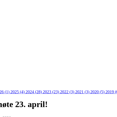
26 (1)
2025 (4)
2024 (28)
2023 (23)
2022 (3)
2021 (3)
2020 (5)
2019 (
te 23. april!