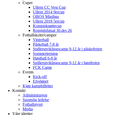
Cuper
Ullern CC Vest Cup
Ullern 2014 9ercup
OBOS Miniliga
Ullern 2018 5ercup
Kompisknøttecup
Romjulsfutsal 30.des 26
Fotballskoler/camper
Vinterball
Påskeball 7-8 år
Spillerutviklingscamp 9-12 år i påskeferien
Sommertrening
Høstball 6-8 år
Spillerutviklingscamp 9-12 år i høstferien
FCK Camp
Events
Kick-off
Elveløpet
Kjøp kampbilletter
Kontakt
Administrasjon
Sportslig ledelse
Fotballstyret
Media
Våre idretter