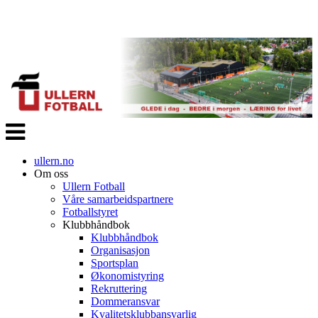
Veksle
navigasjon
ullern.no
Om oss
Ullern Fotball
Våre samarbeidspartnere
Fotballstyret
Klubbhåndbok
Klubbhåndbok
Organisasjon
Sportsplan
Økonomistyring
Rekruttering
Dommeransvar
Kvalitetsklubbansvarlig