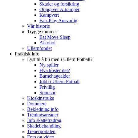
Skader og forsikring
Oppgaver A-kamper
Kampvert
Fair-Play Ansvarlig
Vår historie
Trygge rammer
Eat Move Sleep
Alkohol
Ullernfondet
Praktisk info
Lyst til å bli med i Ullern Fotball?
Ny spiller
Hva koster det?
Barnehagealder
Jobb i Ullern Fotball
Frivillig
Sponsor
Kioskinstruks
Dommere
Bekledning info
Treningsareaner
Info skattefradrag
Skadebehandling
Trenerportalen
Foto og video