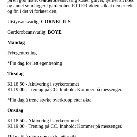
på en god måte. Garderobeansvarlig koster gulvet, fjerner alt boss
og annet som ligger i garderoben ETTER økten slik at den er rein
og fin i det vi forlater den.
Utstyrsansvarlig:
CORNELIUS
Garderobeansvarlig:
BOYE
Mandag
Fri/egentrening
*Fin dag for lett egentrening
Tirsdag
Kl.18.50 - Aktivering i styrkerommet
Kl.19.00 - Trening på CC. Innhold: Kommer på messenger.
*Fin dag å trene styrke overkropp etter økta
Onsdag
Kl.18.50 - Aktivering i styrkerommet
Kl.19.00 - Trening på CC. Innhold: Kommer på messenger.
*Plass til å gjøre noe ekstra etter økta