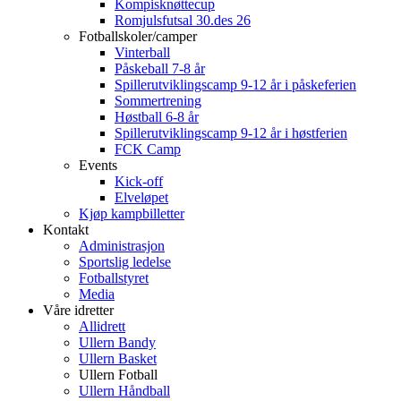
Kompisknøttecup
Romjulsfutsal 30.des 26
Fotballskoler/camper
Vinterball
Påskeball 7-8 år
Spillerutviklingscamp 9-12 år i påskeferien
Sommertrening
Høstball 6-8 år
Spillerutviklingscamp 9-12 år i høstferien
FCK Camp
Events
Kick-off
Elveløpet
Kjøp kampbilletter
Kontakt
Administrasjon
Sportslig ledelse
Fotballstyret
Media
Våre idretter
Allidrett
Ullern Bandy
Ullern Basket
Ullern Fotball
Ullern Håndball