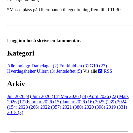
*Masse plass på Ullernbanen til egentrening frem til kl 11.30
Logg inn for å skrive en kommentar.
Kategori
Alle innlegg
Damelaget (2)
Fra klubben (3)
G19 (23)
Hverdagshelter Ullern (3)
Jenteløftet (5)
Vis alle
RSS
Arkiv
Juli 2026 (4)
Juni 2026 (14)
Mai 2026 (24)
April 2026 (22)
Mars
2026 (17)
Februar 2026 (15)
Januar 2026 (16)
2025 (239)
2024
(154)
2023 (266)
2022 (357)
2021 (380)
2020 (398)
2019 (331)
2018 (3)