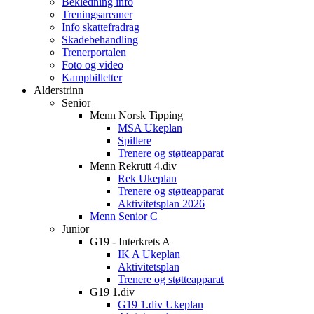
Bekledning info
Treningsareaner
Info skattefradrag
Skadebehandling
Trenerportalen
Foto og video
Kampbilletter
Alderstrinn
Senior
Menn Norsk Tipping
MSA Ukeplan
Spillere
Trenere og støtteapparat
Menn Rekrutt 4.div
Rek Ukeplan
Trenere og støtteapparat
Aktivitetsplan 2026
Menn Senior C
Junior
G19 - Interkrets A
IK A Ukeplan
Aktivitetsplan
Trenere og støtteapparat
G19 1.div
G19 1.div Ukeplan