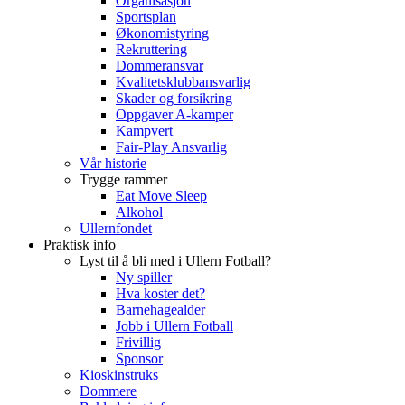
Organisasjon
Sportsplan
Økonomistyring
Rekruttering
Dommeransvar
Kvalitetsklubbansvarlig
Skader og forsikring
Oppgaver A-kamper
Kampvert
Fair-Play Ansvarlig
Vår historie
Trygge rammer
Eat Move Sleep
Alkohol
Ullernfondet
Praktisk info
Lyst til å bli med i Ullern Fotball?
Ny spiller
Hva koster det?
Barnehagealder
Jobb i Ullern Fotball
Frivillig
Sponsor
Kioskinstruks
Dommere