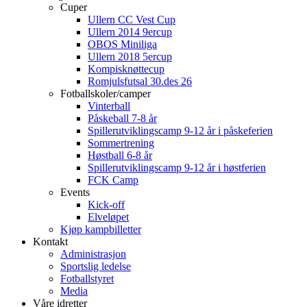
Cuper
Ullern CC Vest Cup
Ullern 2014 9ercup
OBOS Miniliga
Ullern 2018 5ercup
Kompisknøttecup
Romjulsfutsal 30.des 26
Fotballskoler/camper
Vinterball
Påskeball 7-8 år
Spillerutviklingscamp 9-12 år i påskeferien
Sommertrening
Høstball 6-8 år
Spillerutviklingscamp 9-12 år i høstferien
FCK Camp
Events
Kick-off
Elveløpet
Kjøp kampbilletter
Kontakt
Administrasjon
Sportslig ledelse
Fotballstyret
Media
Våre idretter