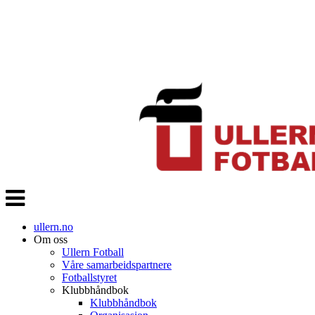
Veksle
navigasjon
ullern.no
Om oss
Ullern Fotball
Våre samarbeidspartnere
Fotballstyret
Klubbhåndbok
Klubbhåndbok