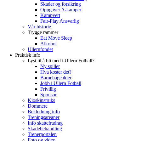
Skader og forsikring
Oppgaver A-kamper
Kampvert
Fair-Play Ansvarlig
Vår historie
Trygge rammer
Eat Move Sleep
Alkohol
Ullernfondet
Praktisk info
Lyst til å bli med i Ullern Fotball?
Ny spiller
Hva koster det?
Barnehagealder
Jobb i Ullern Fotball
Frivillig
Sponsor
Kioskinstruks
Dommere
Bekledning info
Treningsareaner
Info skattefradrag
Skadebehandling
Trenerportalen
Foto og video