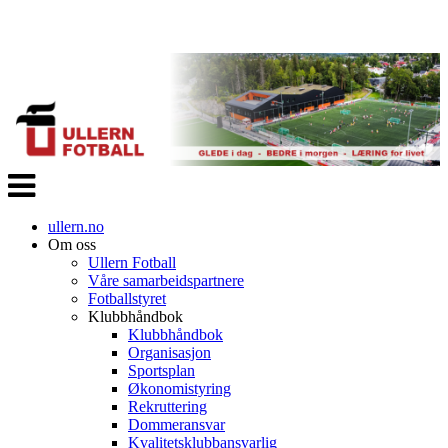
Veksle
navigasjon
ullern.no
Om oss
Ullern Fotball
Våre samarbeidspartnere
Fotballstyret
Klubbhåndbok
Klubbhåndbok
Organisasjon
Sportsplan
Økonomistyring
Rekruttering
Dommeransvar
Kvalitetsklubbansvarlig