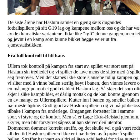
De siste årene har Haslum samlet en gjeng særs dugandes
fotballspillere på sitt G19 lag og kampene mellom oss og de har væ
av de dramatiske variantene. Ikke like "røft" denne gangen, men tet
og jevnt i en kamp som kunne bikket begge veier ut fra
sjansestatistikken.
Fra full kontroll til litt kaos
Ullern tok kontroll på kampen fra start av, spillet var stort sett på
Haslum sin tredjedel og vi spiller de lave mens de sliter med å spill
seg fremover. Men det skapes ikke store sjansene tidlig kampen og
vi sliter med å vinne ballen særlig høyt i banen, den vinnes lavere 
en må angripe mot et godt etablert Haslum lag. Så skjer det som oft
skjer i slike kampbilder, et dårlig mottak og de kan kontre gjennom
en av mange ex Ullernspillere. Kutter inn i banen og smeller ballen 
nærmeste hjørne. Godt gjort av Haslumspilleren og vi må jobbe oss
tilbake i kampen fra underlege. Omgangen fortsetter litt i samme
spor, vi styre og de kontrer. Men så er Lage Ekra-Reistad gjennom,
skyter, men blir forstyrret såpass at han sleiver den utenfor.
Dommeren dømmer korrekt straffe, og det skulle vel også vært rødt
all den tid Haslumspilleren ikke er i nærheten av å prøve å spille
ballen. Straffer har vært en aldri så liten achilleshel for våre gutter i