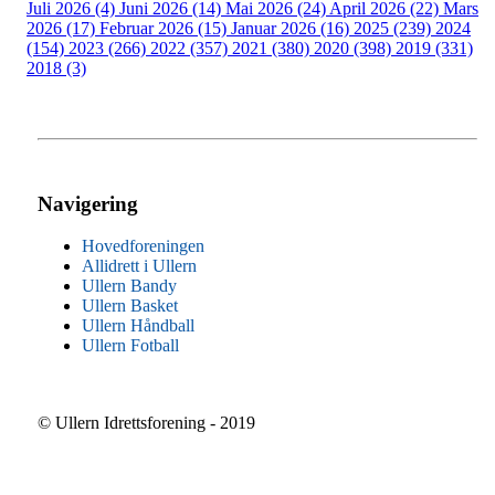
Juli 2026 (4)
Juni 2026 (14)
Mai 2026 (24)
April 2026 (22)
Mars
2026 (17)
Februar 2026 (15)
Januar 2026 (16)
2025 (239)
2024
(154)
2023 (266)
2022 (357)
2021 (380)
2020 (398)
2019 (331)
2018 (3)
Navigering
Hovedforeningen
Allidrett i Ullern
Ullern Bandy
Ullern Basket
Ullern Håndball
Ullern Fotball
© Ullern Idrettsforening - 2019