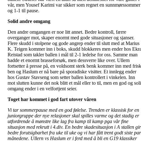
vår, men Yousef Karimi var sikker som regnet en sunnmørssommer
og 1-1 til pause.
Solid andre omgang
Den andre omgangen er noe litt annet. Bedre kontroll, færre
overganger mot, skaper enormt med gode situasjoner og sjanser.
Flere skudd i stolpene og gode angrep ender til slutt med at Marius
K. Teigen kommer inn i boks, skudd blokkeres men ender hos Ekr
Reistad som takler ballen i mål til 2-1 ledelse for oss. Samme man
hadde et enormt brasseforsøk, men dessverre like over. Ullern
fortsetter å presse på, en voldsomt sterk benk kommer inn med fris
ben og Haslum er nå bare på sporadiske visitter. Et innlegg ender
hos Gustav Stavseng som setter ballen kontrollert i vinkelen. Inn
mot slutten kunne det nok blitt et mål eller to til, men en god og sol
omgang ender i en velfortjent seier.
Toget har kommet i god fart utover våren
Vi tar sommerpause med en god følelse. Trenden er klassisk for en
juniorgruppe der nye relasjoner skal spilles varme og det stadig er
utfordrende å mønstre like lag fra kamp til kamp pga vår fine
situasjon med rekrutt i 4.div. En bedre skadesituasjon i A stallen gir
bedre forutsigbarhet fra uke til uke og vi har fått trent godt siste par
månedene. Ullern vs Haslum er i ferd med å bli en G19 klassiker