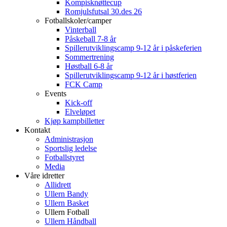
Kompisknøttecup
Romjulsfutsal 30.des 26
Fotballskoler/camper
Vinterball
Påskeball 7-8 år
Spillerutviklingscamp 9-12 år i påskeferien
Sommertrening
Høstball 6-8 år
Spillerutviklingscamp 9-12 år i høstferien
FCK Camp
Events
Kick-off
Elveløpet
Kjøp kampbilletter
Kontakt
Administrasjon
Sportslig ledelse
Fotballstyret
Media
Våre idretter
Allidrett
Ullern Bandy
Ullern Basket
Ullern Fotball
Ullern Håndball