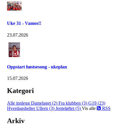
Uke 31 - Vamos!!
23.07.2026
Oppstart høstsesong - ukeplan
15.07.2026
Kategori
Alle innlegg
Damelaget (2)
Fra klubben (3)
G19 (23)
Hverdagshelter Ullern (3)
Jenteløftet (5)
Vis alle
RSS
Arkiv