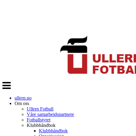
Veksle
navigasjon
ullern.no
Om oss
Ullern Fotball
Våre samarbeidspartnere
Fotballstyret
Klubbhåndbok
Klubbhåndbok