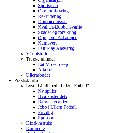
Organisasjon
Sportsplan
Økonomistyring
Rekruttering
Dommeransvar
Kvalitetsklubbansvarlig
Skader og forsikring
Oppgaver A-kamper
Kampvert
Fair-Play Ansvarlig
Vår historie
Trygge rammer
Eat Move Sleep
Alkohol
Ullernfondet
Praktisk info
Lyst til å bli med i Ullern Fotball?
Ny spiller
Hva koster det?
Barnehagealder
Jobb i Ullern Fotball
Frivillig
Sponsor
Kioskinstruks
Dommere