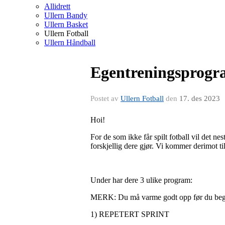
Allidrett
Ullern Bandy
Ullern Basket
Ullern Fotball
Ullern Håndball
Egentreningsprogra
Postet av
Ullern Fotball
den
17. des 2023
Hoi!
For de som ikke får spilt fotball vil det ne
forskjellig dere gjør. Vi kommer derimot til 
Under har dere 3 ulike program:
MERK: Du må varme godt opp før du beg
1) REPETERT SPRINT