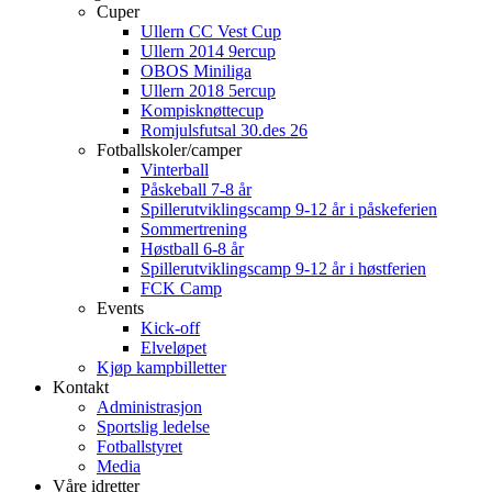
Cuper
Ullern CC Vest Cup
Ullern 2014 9ercup
OBOS Miniliga
Ullern 2018 5ercup
Kompisknøttecup
Romjulsfutsal 30.des 26
Fotballskoler/camper
Vinterball
Påskeball 7-8 år
Spillerutviklingscamp 9-12 år i påskeferien
Sommertrening
Høstball 6-8 år
Spillerutviklingscamp 9-12 år i høstferien
FCK Camp
Events
Kick-off
Elveløpet
Kjøp kampbilletter
Kontakt
Administrasjon
Sportslig ledelse
Fotballstyret
Media
Våre idretter