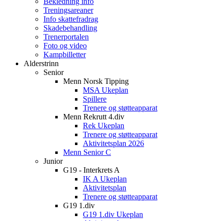
Bekledning info
Treningsareaner
Info skattefradrag
Skadebehandling
Trenerportalen
Foto og video
Kampbilletter
Alderstrinn
Senior
Menn Norsk Tipping
MSA Ukeplan
Spillere
Trenere og støtteapparat
Menn Rekrutt 4.div
Rek Ukeplan
Trenere og støtteapparat
Aktivitetsplan 2026
Menn Senior C
Junior
G19 - Interkrets A
IK A Ukeplan
Aktivitetsplan
Trenere og støtteapparat
G19 1.div
G19 1.div Ukeplan