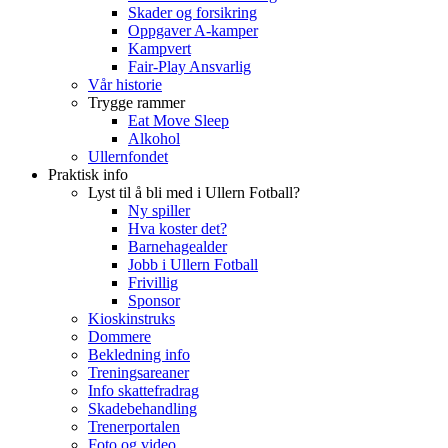
Skader og forsikring
Oppgaver A-kamper
Kampvert
Fair-Play Ansvarlig
Vår historie
Trygge rammer
Eat Move Sleep
Alkohol
Ullernfondet
Praktisk info
Lyst til å bli med i Ullern Fotball?
Ny spiller
Hva koster det?
Barnehagealder
Jobb i Ullern Fotball
Frivillig
Sponsor
Kioskinstruks
Dommere
Bekledning info
Treningsareaner
Info skattefradrag
Skadebehandling
Trenerportalen
Foto og video