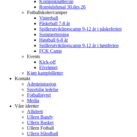
Kompisknøttecup
Romjulsfutsal 30.des 26
Fotballskoler/camper
Vinterball
Påskeball 7-8 år
Spillerutviklingscamp 9-12 år i påskeferien
Sommertrening
Høstball 6-8 år
Spillerutviklingscamp 9-12 år i høstferien
FCK Camp
Events
Kick-off
Elveløpet
Kjøp kampbilletter
Kontakt
Administrasjon
Sportslig ledelse
Fotballstyret
Media
Våre idretter
Allidrett
Ullern Bandy
Ullern Basket
Ullern Fotball
Ullern Håndball