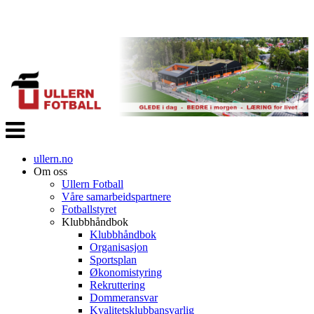
Veksle
navigasjon
ullern.no
Om oss
Ullern Fotball
Våre samarbeidspartnere
Fotballstyret
Klubbhåndbok
Klubbhåndbok
Organisasjon
Sportsplan
Økonomistyring
Rekruttering
Dommeransvar
Kvalitetsklubbansvarlig