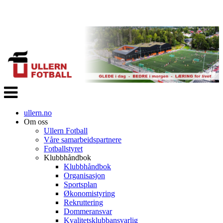
Veksle
navigasjon
ullern.no
Om oss
Ullern Fotball
Våre samarbeidspartnere
Fotballstyret
Klubbhåndbok
Klubbhåndbok
Organisasjon
Sportsplan
Økonomistyring
Rekruttering
Dommeransvar
Kvalitetsklubbansvarlig