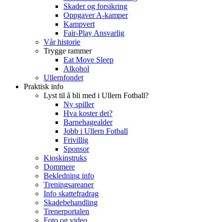
Skader og forsikring
Oppgaver A-kamper
Kampvert
Fair-Play Ansvarlig
Vår historie
Trygge rammer
Eat Move Sleep
Alkohol
Ullernfondet
Praktisk info
Lyst til å bli med i Ullern Fotball?
Ny spiller
Hva koster det?
Barnehagealder
Jobb i Ullern Fotball
Frivillig
Sponsor
Kioskinstruks
Dommere
Bekledning info
Treningsareaner
Info skattefradrag
Skadebehandling
Trenerportalen
Foto og video