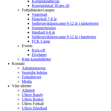
Kompisknøttecup
Romjulsfutsal 30.des 26
Fotballskoler/camper
Vinterball
Påskeball 7-8 år
Spillerutviklingscamp 9-12 år i påskeferien
Sommertrening
Høstball 6-8 år
Spillerutviklingscamp 9-12 år i høstferien
FCK Camp
Events
Kick-off
Elveløpet
Kjøp kampbilletter
Kontakt
Administrasjon
Sportslig ledelse
Fotballstyret
Media
Våre idretter
Allidrett
Ullern Bandy
Ullern Basket
Ullern Fotball
Ullern Håndball