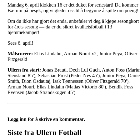
Mandag 6. april klokken 16 er det duket for seriestart! Da kommer
Bærum på besøk, og vi gleder oss til å begynne å spille om poeng!
Om du ikke har gjort det enda, anbefaler vi deg å kjøpe sesongkort
for årets sesong — da er du sikret kvalitetsfotball i 13
hjemmekamper!
Sees 6. april!
Målscorere:
Elias Lindahn, Arman Nouri x2, Junior Peya, Oliver
Fitzgerald
Ullern fra start:
Jonas Brauti, Dech Lul Gach, Anton Foss (Mariu
Stensland 85'), Sebastian Frost (Peder Nes 45'), Junior Peya, Danie
Smith, Dion Osdautaj, Isak Tønnessen (Oliver Fitzgerald 70'),
Arman Nouri, Elias Lindahn (Matias Victorio 80'), Bendik Foss
Evensen (Jacob Strandskogen 45')
Logg inn for å skrive en kommentar.
Siste fra Ullern Fotball