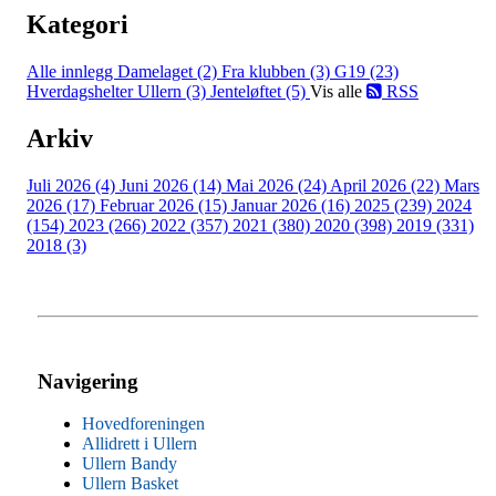
Kategori
Alle innlegg
Damelaget (2)
Fra klubben (3)
G19 (23)
Hverdagshelter Ullern (3)
Jenteløftet (5)
Vis alle
RSS
Arkiv
Juli 2026 (4)
Juni 2026 (14)
Mai 2026 (24)
April 2026 (22)
Mars
2026 (17)
Februar 2026 (15)
Januar 2026 (16)
2025 (239)
2024
(154)
2023 (266)
2022 (357)
2021 (380)
2020 (398)
2019 (331)
2018 (3)
Navigering
Hovedforeningen
Allidrett i Ullern
Ullern Bandy
Ullern Basket