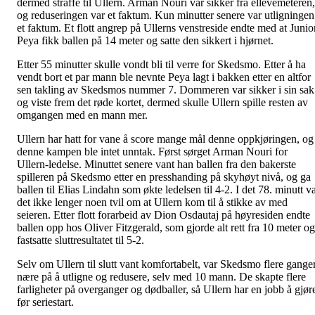
dermed straffe til Ullern. Arman Nouri var sikker fra ellevemeteren,
og reduseringen var et faktum. Kun minutter senere var utligningen
et faktum. Et flott angrep på Ullerns venstreside endte med at Junio
Peya fikk ballen på 14 meter og satte den sikkert i hjørnet.
Etter 55 minutter skulle vondt bli til verre for Skedsmo. Etter å ha
vendt bort et par mann ble nevnte Peya lagt i bakken etter en altfor
sen takling av Skedsmos nummer 7. Dommeren var sikker i sin sak
og viste frem det røde kortet, dermed skulle Ullern spille resten av
omgangen med en mann mer.
Ullern har hatt for vane å score mange mål denne oppkjøringen, og
denne kampen ble intet unntak. Først sørget Arman Nouri for
Ullern-ledelse. Minuttet senere vant han ballen fra den bakerste
spilleren på Skedsmo etter en presshanding på skyhøyt nivå, og ga
ballen til Elias Lindahn som økte ledelsen til 4-2. I det 78. minutt v
det ikke lenger noen tvil om at Ullern kom til å stikke av med
seieren. Etter flott forarbeid av Dion Osdautaj på høyresiden endte
ballen opp hos Oliver Fitzgerald, som gjorde alt rett fra 10 meter og
fastsatte sluttresultatet til 5-2.
Selv om Ullern til slutt vant komfortabelt, var Skedsmo flere gange
nære på å utligne og redusere, selv med 10 mann. De skapte flere
farligheter på overganger og dødballer, så Ullern har en jobb å gjør
før seriestart.