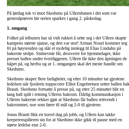
På lørdag tok vi imot Skedsmo på Ullernbanen i det som var
generalprøven før serien sparkes i gang 2. påskedag.
1. omgang
Folket på tribunen har så vidt rukket å sette seg i det Ullern skapte
kampens største sjanse, og den var stor! Arman Nouri kommer seg
fri på høyresiden og slår et nydelig innlegg til Elias Lindahn på
bakerste stolpe. Sistnevnte får, dessverre for hjemmelaget, ikke
presset ballen under tverrliggeren. Ullern får ikke den åpningen de
håpet på, og herfra og ut 1. omgangen skal det meste handle om
Skedsmo.
Skedsmo skaper flere farligheter, og etter 10 minutter tar gjestene
ledelsen når fjorårets toppscorer Elliot Engebretsen setter ballen ba
Brauti. Skedsmo fortsatte å presse på, og etter 25 minutter blir en
lang ball spilt i retning Ullerns bakrom. Dårlig kommunikasjon i
Ullerns bakerste rekker gjør at Skedsmo får ballen rettvendt i
bakrommet, noe som fører til mål og 2-0 til gjestene.
Jonas Brauti fikk en travel dag på jobb, og Ullern kan takke
keeperenspilleren sin for at Skedsmo ikke gikk til pause med en
større ledelse enn 2-0.