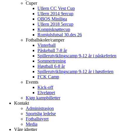
Cuper
Ullern CC Vest Cup
Ullern 2014 9ercup
OBOS Miniliga
Ullern 2018 5ercup
Kompisknøttecup
Romjulsfutsal 30.des 26
Fotballskoler/camper
Vinterball
Påskeball 7-8 år
Spillerutviklingscamp 9-12 år i påskeferien
Sommertrening
Høstball 6-8 år
Spillerutviklingscamp 9-12 år i høstferien
FCK Camp
Events
Kick-off
Elveløpet
Kjøp kampbilletter
Kontakt
Administrasjon
Sportslig ledelse
Fotballstyret
Media
Våre idretter