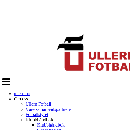
Veksle
navigasjon
ullern.no
Om oss
Ullern Fotball
Våre samarbeidspartnere
Fotballstyret
Klubbhåndbok
Klubbhåndbok