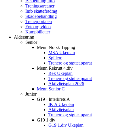
Bekledning info
Treningsareaner
Info skattefradrag
Skadebehandling
Trenerportalen
Foto og video
Kampbilletter
Alderstrinn
Senior
Menn Norsk Tipping
MSA Ukeplan
Spillere
Trenere og støtteapparat
Menn Rekrutt 4.div
Rek Ukeplan
Trenere og støtteapparat
Aktivitetsplan 2026
Menn Senior C
Junior
G19 - Interkrets A
IK A Ukeplan
Aktivitetsplan
Trenere og støtteapparat
G19 1.div
G19 1.div Ukeplan