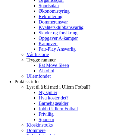
Organisasjon
Sportsplan
Økonomistyring
Rekruttering
Dommeransvar
Kvalitetsklubbansvarlig
Skader og forsikring
Oppgaver A-kamper
Kampvert
Fair-Play Ansvarlig
Vår historie
Trygge rammer
Eat Move Sleep
Alkohol
Ullernfondet
Praktisk info
Lyst til å bli med i Ullern Fotball?
Ny spiller
Hva koster det?
Barnehagealder
Jobb i Ullern Fotball
Frivillig
Sponsor
Kioskinstruks
Dommere