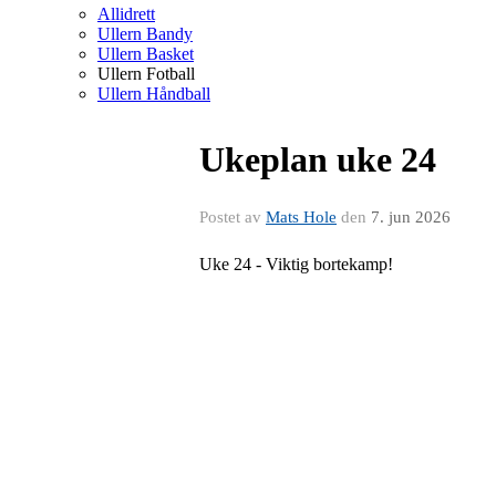
Allidrett
Ullern Bandy
Ullern Basket
Ullern Fotball
Ullern Håndball
Ukeplan uke 24
Postet av
Mats Hole
den
7. jun 2026
Uke 24 - Viktig bortekamp!