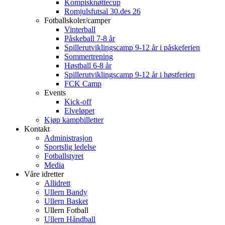
Kompisknøttecup
Romjulsfutsal 30.des 26
Fotballskoler/camper
Vinterball
Påskeball 7-8 år
Spillerutviklingscamp 9-12 år i påskeferien
Sommertrening
Høstball 6-8 år
Spillerutviklingscamp 9-12 år i høstferien
FCK Camp
Events
Kick-off
Elveløpet
Kjøp kampbilletter
Kontakt
Administrasjon
Sportslig ledelse
Fotballstyret
Media
Våre idretter
Allidrett
Ullern Bandy
Ullern Basket
Ullern Fotball
Ullern Håndball