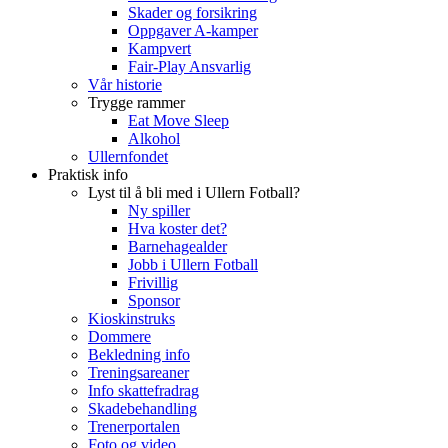
Skader og forsikring
Oppgaver A-kamper
Kampvert
Fair-Play Ansvarlig
Vår historie
Trygge rammer
Eat Move Sleep
Alkohol
Ullernfondet
Praktisk info
Lyst til å bli med i Ullern Fotball?
Ny spiller
Hva koster det?
Barnehagealder
Jobb i Ullern Fotball
Frivillig
Sponsor
Kioskinstruks
Dommere
Bekledning info
Treningsareaner
Info skattefradrag
Skadebehandling
Trenerportalen
Foto og video