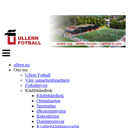
Veksle
navigasjon
ullern.no
Om oss
Ullern Fotball
Våre samarbeidspartnere
Fotballstyret
Klubbhåndbok
Klubbhåndbok
Organisasjon
Sportsplan
Økonomistyring
Rekruttering
Dommeransvar
Kvalitetsklubbansvarlig