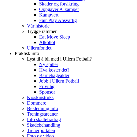
Skader og forsikring
Oppgaver A-kamper
Kampvert
Fair-Play Ansvarlig
Vår historie
Trygge rammer
Eat Move Sleep
Alkohol
Ullernfondet
Praktisk info
Lyst til å bli med i Ullern Fotball?
Ny spiller
Hva koster det?
Barnehagealder
Jobb i Ullern Fotball
Frivillig
Sponsor
Kioskinstruks
Dommere
Bekledning info
Treningsareaner
Info skattefradrag
Skadebehandling
Trenerportalen
Foto og video