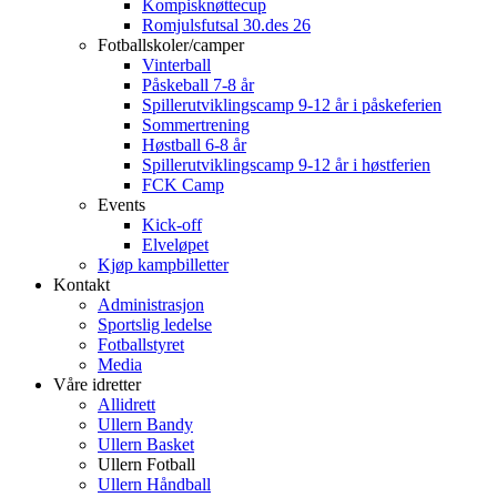
Kompisknøttecup
Romjulsfutsal 30.des 26
Fotballskoler/camper
Vinterball
Påskeball 7-8 år
Spillerutviklingscamp 9-12 år i påskeferien
Sommertrening
Høstball 6-8 år
Spillerutviklingscamp 9-12 år i høstferien
FCK Camp
Events
Kick-off
Elveløpet
Kjøp kampbilletter
Kontakt
Administrasjon
Sportslig ledelse
Fotballstyret
Media
Våre idretter
Allidrett
Ullern Bandy
Ullern Basket
Ullern Fotball
Ullern Håndball