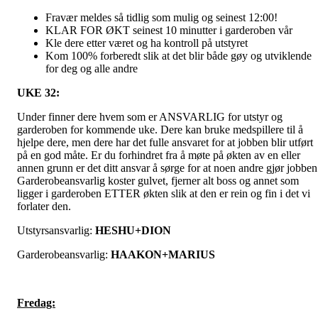
Fravær meldes så tidlig som mulig og seinest 12:00!
KLAR FOR ØKT seinest 10 minutter i garderoben vår
Kle dere etter været og ha kontroll på utstyret
Kom 100% forberedt slik at det blir både gøy og utviklende
for deg og alle andre
UKE 32:
Under finner dere hvem som er ANSVARLIG for utstyr og
garderoben for kommende uke. Dere kan bruke medspillere til å
hjelpe dere, men dere har det fulle ansvaret for at jobben blir utført
på en god måte. Er du forhindret fra å møte på økten av en eller
annen grunn er det ditt ansvar å sørge for at noen andre gjør jobben
Garderobeansvarlig koster gulvet, fjerner alt boss og annet som
ligger i garderoben ETTER økten slik at den er rein og fin i det vi
forlater den.
Utstyrsansvarlig:
HESHU+DION
Garderobeansvarlig:
HAAKON+MARIUS
Fredag: