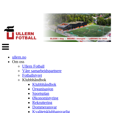
Veksle
navigasjon
ullern.no
Om oss
Ullern Fotball
Våre samarbeidspartnere
Fotballstyret
Klubbhåndbok
Klubbhåndbok
Organisasjon
Sportsplan
Økonomistyring
Rekruttering
Dommeransvar
Kvalitetsklubbansvarlig