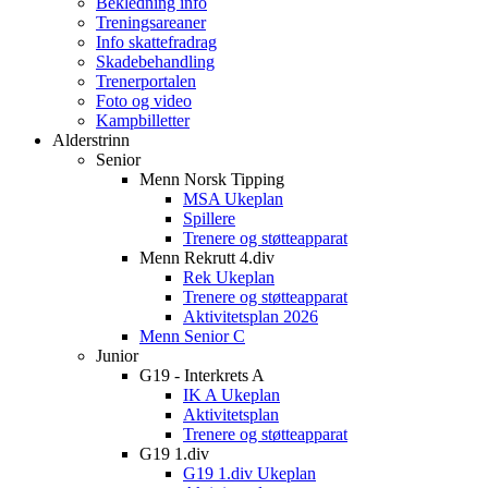
Bekledning info
Treningsareaner
Info skattefradrag
Skadebehandling
Trenerportalen
Foto og video
Kampbilletter
Alderstrinn
Senior
Menn Norsk Tipping
MSA Ukeplan
Spillere
Trenere og støtteapparat
Menn Rekrutt 4.div
Rek Ukeplan
Trenere og støtteapparat
Aktivitetsplan 2026
Menn Senior C
Junior
G19 - Interkrets A
IK A Ukeplan
Aktivitetsplan
Trenere og støtteapparat
G19 1.div
G19 1.div Ukeplan