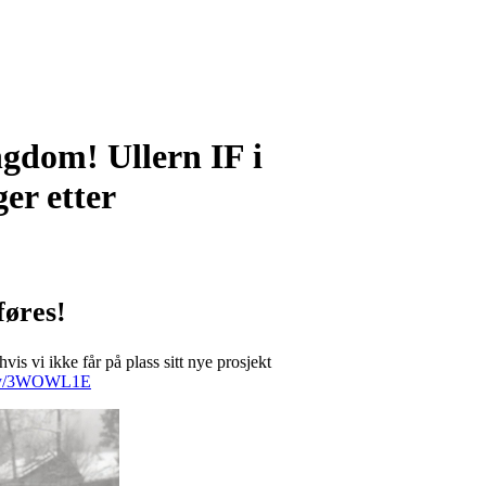
ngdom! Ullern IF i
er etter
føres!
vis vi ikke får på plass sitt nye prosjekt
t.ly/3WOWL1E