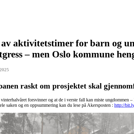
 av aktivitetstimer for barn og u
tgress – men Oslo kommune heng
 2025
banen raskt om prosjektet skal gjennom
i vinterhalvåret forsvinner og at de i verste fall kan miste ungdommen – h
 Hele saken og en oppsummering kan du lese på Akersposten :
http://bi