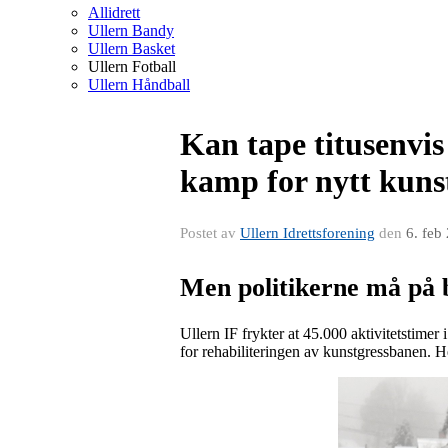
Allidrett
Ullern Bandy
Ullern Basket
Ullern Fotball
Ullern Håndball
Kan tape titusenvis
kamp for nytt kuns
Postet av
Ullern Idrettsforening
den
6. feb
Men politikerne må på 
Ullern IF frykter at 45.000 aktivitetstimer 
for rehabiliteringen av kunstgressbanen.