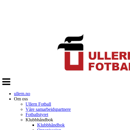
Veksle
navigasjon
ullern.no
Om oss
Ullern Fotball
Våre samarbeidspartnere
Fotballstyret
Klubbhåndbok
Klubbhåndbok