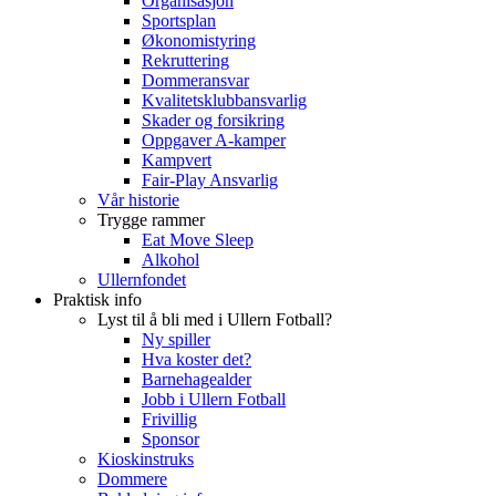
Organisasjon
Sportsplan
Økonomistyring
Rekruttering
Dommeransvar
Kvalitetsklubbansvarlig
Skader og forsikring
Oppgaver A-kamper
Kampvert
Fair-Play Ansvarlig
Vår historie
Trygge rammer
Eat Move Sleep
Alkohol
Ullernfondet
Praktisk info
Lyst til å bli med i Ullern Fotball?
Ny spiller
Hva koster det?
Barnehagealder
Jobb i Ullern Fotball
Frivillig
Sponsor
Kioskinstruks
Dommere