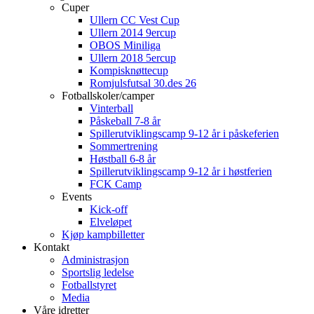
Cuper
Ullern CC Vest Cup
Ullern 2014 9ercup
OBOS Miniliga
Ullern 2018 5ercup
Kompisknøttecup
Romjulsfutsal 30.des 26
Fotballskoler/camper
Vinterball
Påskeball 7-8 år
Spillerutviklingscamp 9-12 år i påskeferien
Sommertrening
Høstball 6-8 år
Spillerutviklingscamp 9-12 år i høstferien
FCK Camp
Events
Kick-off
Elveløpet
Kjøp kampbilletter
Kontakt
Administrasjon
Sportslig ledelse
Fotballstyret
Media
Våre idretter