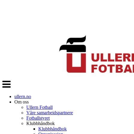
Veksle
navigasjon
ullern.no
Om oss
Ullern Fotball
Våre samarbeidspartnere
Fotballstyret
Klubbhåndbok
Klubbhåndbok