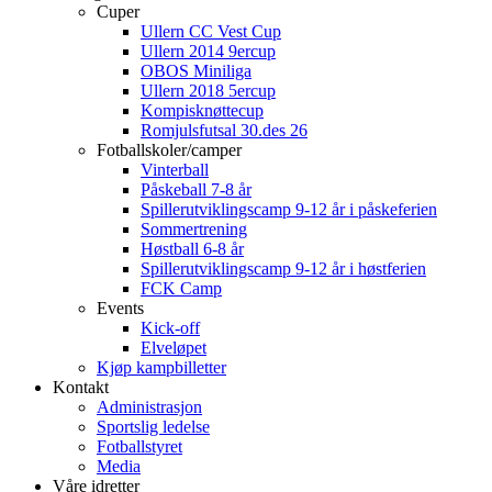
Cuper
Ullern CC Vest Cup
Ullern 2014 9ercup
OBOS Miniliga
Ullern 2018 5ercup
Kompisknøttecup
Romjulsfutsal 30.des 26
Fotballskoler/camper
Vinterball
Påskeball 7-8 år
Spillerutviklingscamp 9-12 år i påskeferien
Sommertrening
Høstball 6-8 år
Spillerutviklingscamp 9-12 år i høstferien
FCK Camp
Events
Kick-off
Elveløpet
Kjøp kampbilletter
Kontakt
Administrasjon
Sportslig ledelse
Fotballstyret
Media
Våre idretter