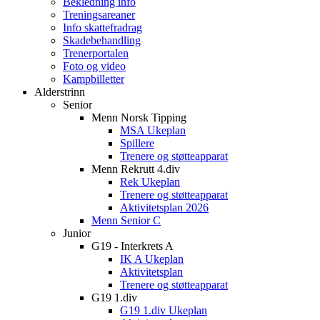
Bekledning info
Treningsareaner
Info skattefradrag
Skadebehandling
Trenerportalen
Foto og video
Kampbilletter
Alderstrinn
Senior
Menn Norsk Tipping
MSA Ukeplan
Spillere
Trenere og støtteapparat
Menn Rekrutt 4.div
Rek Ukeplan
Trenere og støtteapparat
Aktivitetsplan 2026
Menn Senior C
Junior
G19 - Interkrets A
IK A Ukeplan
Aktivitetsplan
Trenere og støtteapparat
G19 1.div
G19 1.div Ukeplan