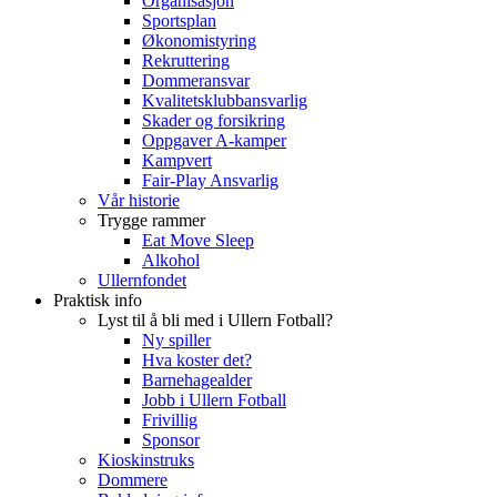
Organisasjon
Sportsplan
Økonomistyring
Rekruttering
Dommeransvar
Kvalitetsklubbansvarlig
Skader og forsikring
Oppgaver A-kamper
Kampvert
Fair-Play Ansvarlig
Vår historie
Trygge rammer
Eat Move Sleep
Alkohol
Ullernfondet
Praktisk info
Lyst til å bli med i Ullern Fotball?
Ny spiller
Hva koster det?
Barnehagealder
Jobb i Ullern Fotball
Frivillig
Sponsor
Kioskinstruks
Dommere