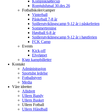
Kompisknøttecup
Romjulsfutsal 30.des 26
Fotballskoler/camper
Vinterball
Påskeball 7-8 år
Spillerutviklingscamp 9-12 år i påskeferien
Sommertrening
Høstball 6-8 år
Spillerutviklingscamp 9-12 år i høstferien
FCK Camp
Events
Kick-off
Elveløpet
Kjøp kampbilletter
Kontakt
Administrasjon
Sportslig ledelse
Fotballstyret
Media
Våre idretter
Allidrett
Ullern Bandy
Ullern Basket
Ullern Fotball
Ullern Håndball