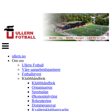
Veksle
navigasjon
ullern.no
Om oss
Ullern Fotball
Våre samarbeidspartnere
Fotballstyret
Klubbhåndbok
Klubbhåndbok
Organisasjon
Sportsplan
Økonomistyring
Rekruttering
Dommeransvar
Kvalitetsklubbansvarlig