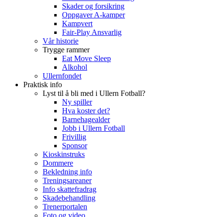
Skader og forsikring
Oppgaver A-kamper
Kampvert
Fair-Play Ansvarlig
Vår historie
Trygge rammer
Eat Move Sleep
Alkohol
Ullernfondet
Praktisk info
Lyst til å bli med i Ullern Fotball?
Ny spiller
Hva koster det?
Barnehagealder
Jobb i Ullern Fotball
Frivillig
Sponsor
Kioskinstruks
Dommere
Bekledning info
Treningsareaner
Info skattefradrag
Skadebehandling
Trenerportalen
Foto og video